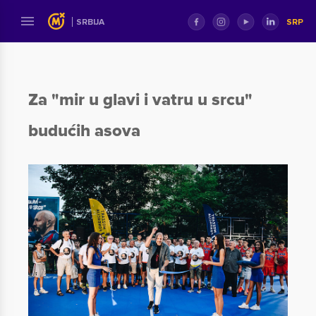
SRP
SRBIJA
Za "mir u glavi i vatru u srcu"
budućih asova