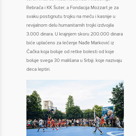
Rebrača i KK Šuter, a Fondacija Mozzart je za
svaku postignutu trojku na meču i kasnije u
revijalnom delu humanitarnih trojki izdvojila
3.000 dinara. U krajnjem skoru 200.000 dinara
biće uplaćeno za lečenje Nađe Marković iz
Čačka koja boluje od retke bolesti od koje
boluje svega 30 mališana u Srbiji, koje nazivaju
deca leptiri.