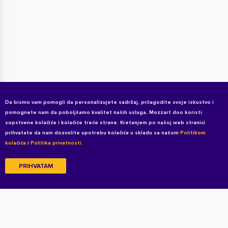
Da bismo vam pomogli da personalizujete sadržaj, prilagodite svoje iskustvo i
pomognete nam da poboljšamo kvalitet naših usluga, Mozzart doo koristi
sopstvene kolačiće i kolačiće treće strane. Kretanjem po našoj web stranici
prihvatate da nam dozvolite upotrebu kolačića u skladu sa našom
Politikom
kolačića
i
Politika privatnosti.
PRIHVATAM
Copyright © 2026 All rights reserved
Uslovi korišćenja
Politika privatnosti