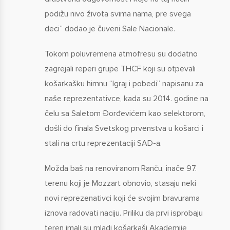
podižu nivo života svima nama, pre svega
deci” dodao je čuveni Sale Nacionale.
Tokom poluvremena atmofresu su dodatno
zagrejali reperi grupe THCF koji su otpevali
košarkašku himnu “Igraj i pobedi” napisanu za
naše reprezentativce, kada su 2014. godine na
čelu sa Saletom Đorđevićem kao selektorom,
došli do finala Svetskog prvenstva u košarci i
stali na crtu reprezentaciji SAD-a.
Možda baš na renoviranom Ranču, inače 97.
terenu koji je Mozzart obnovio, stasaju neki
novi reprezenativci koji će svojim bravurama
iznova radovati naciju. Priliku da prvi isprobaju
teren imali su mladi košarkaši Akademije