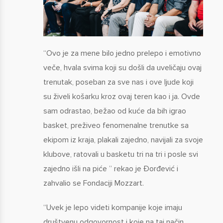
“Ovo je za mene bilo jedno prelepo i emotivno
veče, hvala svima koji su došli da uveličaju ovaj
trenutak, poseban za sve nas i ove ljude koji
su živeli košarku kroz ovaj teren kao i ja. Ovde
sam odrastao, bežao od kuće da bih igrao
basket, preživeo fenomenalne trenutke sa
ekipom iz kraja, plakali zajedno, navijali za svoje
klubove, ratovali u basketu tri na tri i posle svi
zajedno išli na piće ” rekao je Đorđević i
zahvalio se Fondaciji Mozzart.
“Uvek je lepo videti kompanije koje imaju
društvenu odgovornost i koje na taj način