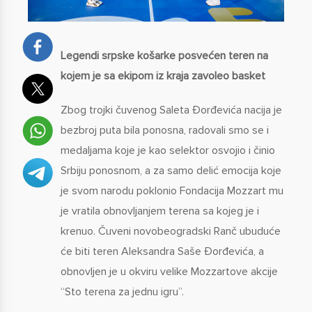
Legendi srpske ko
šarke posvećen teren na
kojem je sa ekipom iz kraja zavoleo basket
Zbog trojki čuvenog Saleta Đorđevića nacija je
bezbroj puta bila ponosna, radovali smo se i
medaljama koje je kao selektor osvojio i činio
Srbiju ponosnom, a za samo delić emocija koje
je svom narodu poklonio Fondacija Mozzart mu
je vratila obnovljanjem terena sa kojeg je i
krenuo. Čuveni novobeogradski Ranč ubuduće
će biti teren Aleksandra Saše Đorđevića, a
obnovljen je u okviru velike Mozzartove akcije
“Sto terena za jednu igru”.