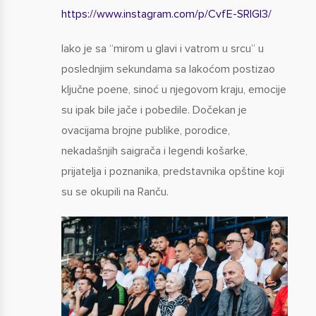
https://www.instagram.com/p/CvfE-SRIGl3/
Iako je sa “mirom u glavi i vatrom u srcu” u
poslednjim sekundama sa lakoćom postizao
ključne poene, sinoć u njegovom kraju, emocije
su ipak bile jače i pobedile. Dočekan je
ovacijama brojne publike, porodice,
nekadašnjih saigrača i legendi košarke,
prijatelja i poznanika, predstavnika opštine koji
su se okupili na Ranču.