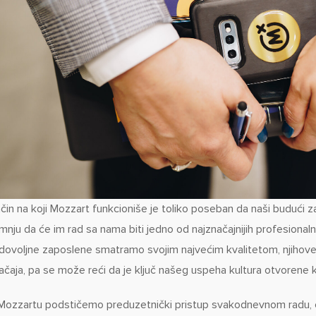
čin na koji Mozzart funkcioniše je toliko poseban da naši budući z
mnju da će im rad sa nama biti jedno od najznačajnijih profesionaln
dovoljne zaposlene smatramo svojim najvećim kvalitetom, njihove 
ačaja, pa se može reći da je ključ našeg uspeha kultura otvorene 
Mozzartu podstičemo preduzetnički pristup svakodnevnom radu, od