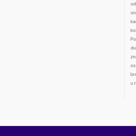
od
on
ka
ko
Po
du
zn
os
br
u 