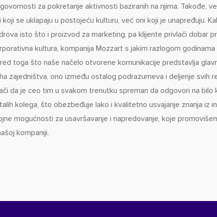
govornosti za pokretanje aktivnosti baziranih na njima. Takođe, ve
i koji se uklapaju u postojeću kulturu, već oni koji je unapređuju. K
drova isto što i proizvod za marketing, pa klijente privlači dobar 
rporativna kultura, kompanija Mozzart s jakim razlogom godinama
red toga što naše načelo otvorene komunikacije predstavlja glavn
ha zajedništva, ono između ostalog podrazumeva i deljenje svih re
ači da je ceo tim u svakom trenutku spreman da odgovori na bilo k
talih kolega, što obezbeđuje lako i kvalitetno usvajanje znanja iz i
ojne mogućnosti za usavršavanje i napredovanje, koje promovišem
našoj kompaniji.