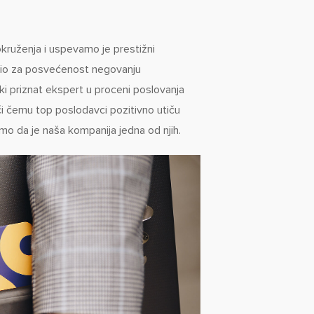
okruženja i uspevamo je prestižni
delio za posvećenost negovanju
ski priznat ekspert u proceni poslovanja
i čemu top poslodavci pozitivno utiču
mo da je naša kompanija jedna od njih.