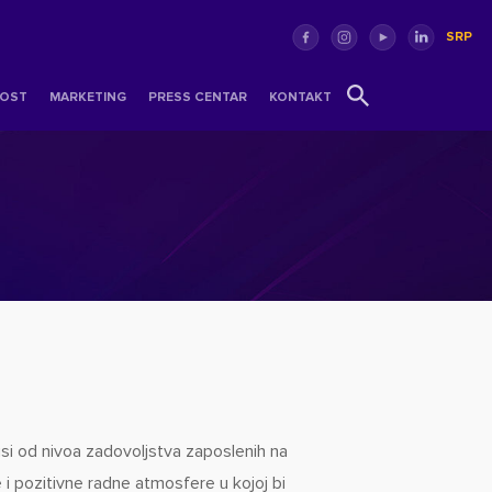
SRP
OST
MARKETING
PRESS CENTAR
KONTAKT
isi od nivoa zadovoljstva zaposlenih na
 i pozitivne radne atmosfere u kojoj bi