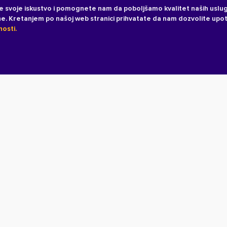
e svoje iskustvo i pomognete nam da poboljšamo kvalitet naših uslug
ane. Kretanjem po našoj web stranici prihvatate da nam dozvolite upo
nosti.
Uslovi korišćenja
Politika pr
SVI NAŠI
Početna
O Mozzartu
Naš B
PARTNERI