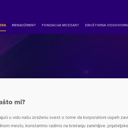
JERA
MENADŽMENT
FONDACIJA MOZZART
DRUŠTVENA ODGOVORN
ašto mi?
ajući u vidu našu izraženu svest o tome da korporativni uspeh zav
dnom mestu, konstantno radimo na kreiranju zanimljive, prijateljske