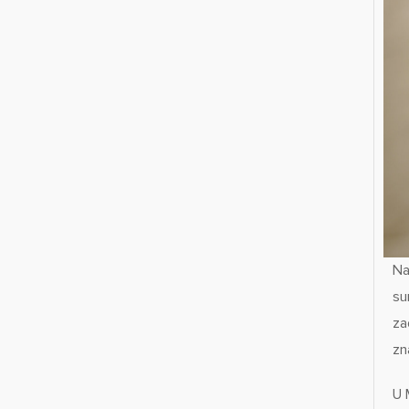
Na
su
za
zn
U 