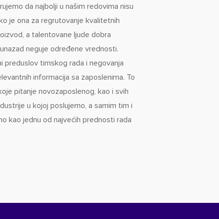
rujemo da najbolji u našim redovima nisu
ako je ona za regrutovanje kvalitetnih
proizvod, a talentovane ljude dobra
 unazad neguje određene vrednosti.
i preduslov timskog rada i negovanja
levantnih informacija sa zaposlenima. To
oje pitanje novozaposlenog, kao i svih
ndustrije u kojoj poslujemo, a samim tim i
o kao jednu od najvećih prednosti rada