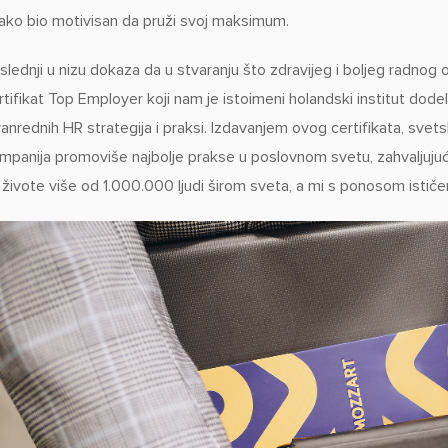
ako bio motivisan da pruži svoj maksimum.
slednji u nizu dokaza da u stvaranju što zdravijeg i boljeg radnog 
rtifikat Top Employer koji nam je istoimeni holandski institut do
vanrednih HR strategija i praksi. Izdavanjem ovog certifikata, svet
mpanija promoviše najbolje prakse u poslovnom svetu, zahvaljujuć
 živote više od 1.000.000 ljudi širom sveta, a mi s ponosom ističe