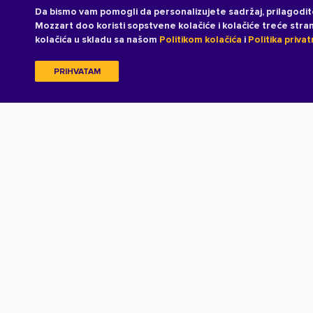
Da bismo vam pomogli da personalizujete sadržaj, prilagodit
Mozzart doo koristi sopstvene kolačiće i kolačiće treće str
kolačića u skladu sa našom
Politikom kolačića
i
Politika privat
PRIHVATAM
Copyright © 2026 All rights reserved