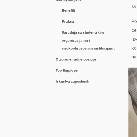
sv
Benefiti
Po
Praksa
ce
Saradnja sa studentskim
iz
organizacijama i
ko
visokoobrazovnim institucijama
na
Otvorene radne pozicije
Top Employer
Iskustva zaposlenih