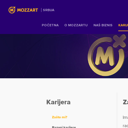
SRBIJA
POČETNA
O MOZZARTU
NAŠ BIZNIS
KARI
Karijera
Z
Im
Zašto mi?
ra
Razvoj karijere