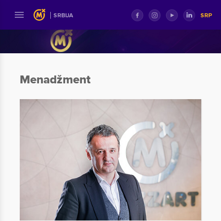
SRP
SRBIJA
Menadžment