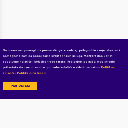
Da bismo vam pomogli da personalizujete sadržaj, prilagodite svoje iskustvo i
pomognete nam da poboljšamo kvalitet naših usluga, Mozzart doo koristi
sopstvene kolačiće i kolačiće treće strane. Kretanjem po našoj web stranici
prihvatate da nam dozvolite upotrebu kolačića u skladu sa našom
Politikom
kolačića
i
Politika privatnosti.
PRIHVATAM
Copyright © 2026 All rights reserved
Uslovi korišćenja