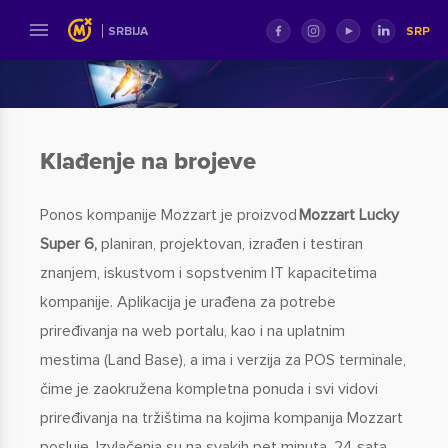
SRP
SRBIJA
Klađenje na brojeve
Ponos kompanije Mozzart je proizvod
Mozzart Lucky
Super 6,
planiran, projektovan, izrađen i testiran
znanjem, iskustvom i sopstvenim IT kapacitetima
kompanije. Aplikacija je urađena za potrebe
priređivanja na web portalu, kao i na uplatnim
mestima (Land Base), a ima i verzija za POS terminale,
čime je zaokružena kompletna ponuda i svi vidovi
priređivanja na tržištima na kojima kompanija Mozzart
posluje. Izvlačenja su na svakih pet minuta, 24 sata