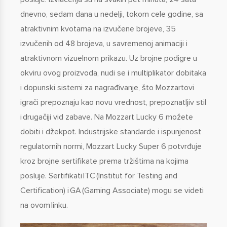
dnevno, sedam dana u nedelji, tokom cele godine, sa
atraktivnim kvotama na izvučene brojeve, 35
izvučenih od 48 brojeva, u savremenoj animaciji i
atraktivnom vizuelnom prikazu. Uz brojne podigre u
okviru ovog proizvoda, nudi se i multiplikator dobitaka
i dopunski sistemi za nagrađivanje, što Mozzartovi
igrači prepoznaju kao novu vrednost, prepoznatljiv stil
i drugačiji vid zabave. Na Mozzart Lucky 6 možete
dobiti i džekpot. Industrijske standarde i ispunjenost
regulatornih normi, Mozzart Lucky Super 6 potvrđuje
kroz brojne sertifikate prema tržištima na kojima
posluje. Sertifikati ITC (Institut for Testing and
Certification) i GA (Gaming Associate) mogu se videti
na ovom linku.