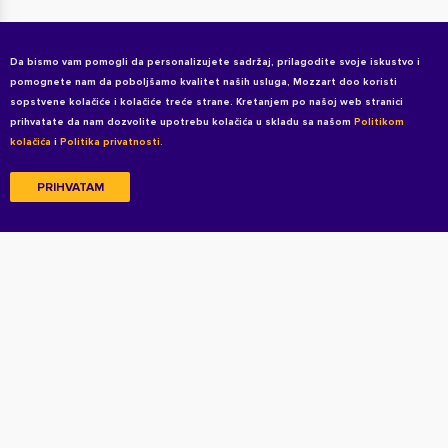
Da bismo vam pomogli da personalizujete sadržaj, prilagodite svoje iskustvo i
pomognete nam da poboljšamo kvalitet naših usluga, Mozzart doo koristi
sopstvene kolačiće i kolačiće treće strane. Kretanjem po našoj web stranici
prihvatate da nam dozvolite upotrebu kolačića u skladu sa našom
Politikom
kolačića
i
Politika privatnosti.
PRIHVATAM
Copyright © 2026 All rights reserved
Uslovi korišćenja
Politika privatnosti
Politika privatnosti za kandidate
Kolačići