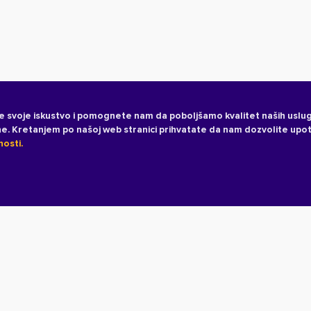
e svoje iskustvo i pomognete nam da poboljšamo kvalitet naših uslug
ane. Kretanjem po našoj web stranici prihvatate da nam dozvolite upo
nosti.
Uslovi korišćenja
Politika pr