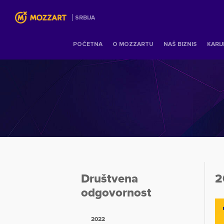
SRBIJA
POČETNA
O MOZZARTU
NAŠ BIZNIS
KARI
Društvena
2
odgovornost
2022