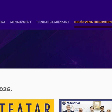
JERA
MENADŽMENT
FONDACIJA MOZZART
DRUŠTVENA ODGOVORN
026.