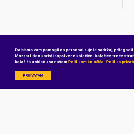
Da bismo vam pomogli da personalizujete sadržaj, prilagodit
Mozzart doo koristi sopstvene kolačiće i kolačiće treće str
kolačića u skladu sa našom
Politikom kolačića
i
Politika privat
PRIHVATAM
Copyright © 2026 All rights reserved