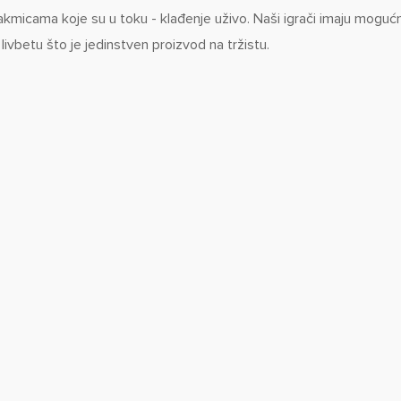
akmicama koje su u toku - klađenje uživo. Naši igrači imaju moguć
 livbetu što je jedinstven proizvod na tržistu.