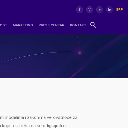
SRP
OST
MARKETING
PRESS CENTAR
KONTAKT
ckim modelima i zakonima verovatnoce za
koje tek treba da se odigraju ili o