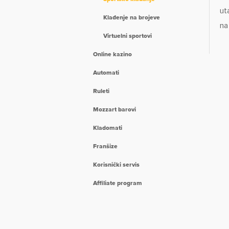
ut
Klađenje na brojeve
na
Virtuelni sportovi
Online kazino
Automati
Ruleti
Mozzart barovi
Kladomati
Franšize
Korisnički servis
Affiliate program