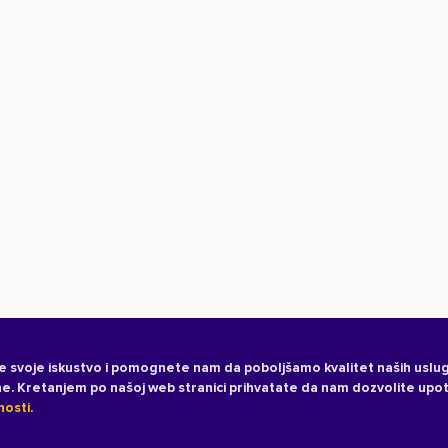
e svoje iskustvo i pomognete nam da poboljšamo kvalitet naših uslug
ane. Kretanjem po našoj web stranici prihvatate da nam dozvolite upo
nosti.