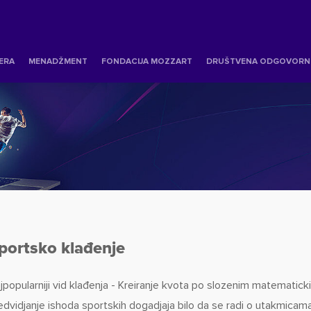
JERA
MENADŽMENT
FONDACIJA MOZZART
DRUŠTVENA ODGOVORN
portsko klađenje
jpopularniji vid klađenja - Kreiranje kvota po slozenim matemati
edvidjanje ishoda sportskih dogadjaja bilo da se radi o utakmicama 