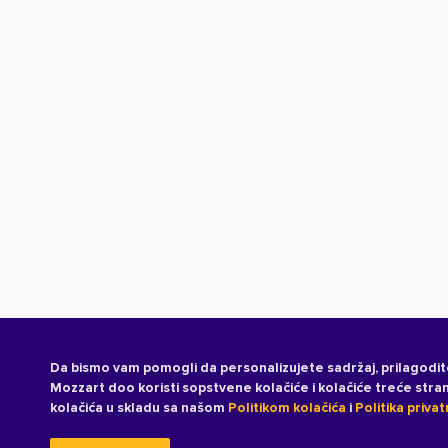
Da bismo vam pomogli da personalizujete sadržaj, prilagodit
Mozzart doo koristi sopstvene kolačiće i kolačiće treće str
kolačića u skladu sa našom
Politikom kolačića
i
Politika privat