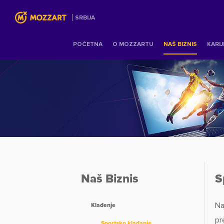
SRBIJA
POČETNA
O MOZZARTU
NAŠ BIZNIS
KARI
Naš Biznis
S
Na
Klađenje
pr
Sportsko klađanje