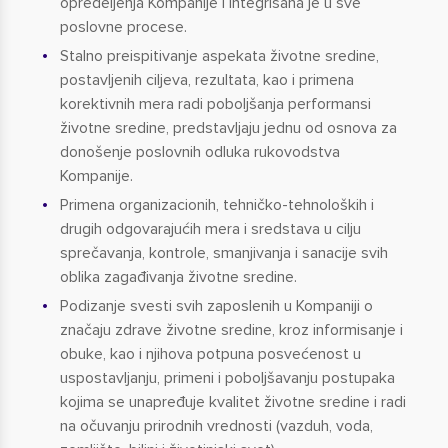
opredeljenja Kompanije i integrisana je u sve
poslovne procese.
Stalno preispitivanje aspekata životne sredine,
postavljenih ciljeva, rezultata, kao i primena
korektivnih mera radi poboljšanja performansi
životne sredine, predstavljaju jednu od osnova za
donošenje poslovnih odluka rukovodstva
Kompanije.
Primena organizacionih, tehničko-tehnoloških i
drugih odgovarajućih mera i sredstava u cilju
sprečavanja, kontrole, smanjivanja i sanacije svih
oblika zagađivanja životne sredine.
Podizanje svesti svih zaposlenih u Kompaniji o
značaju zdrave životne sredine, kroz informisanje i
obuke, kao i njihova potpuna posvećenost u
uspostavljanju, primeni i poboljšavanju postupaka
kojima se unapređuje kvalitet životne sredine i radi
na očuvanju prirodnih vrednosti (vazduh, voda,