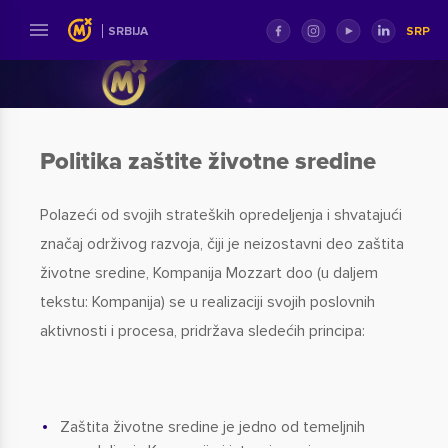
SRP
SRBIJA
Politika zaštite životne sredine
Polazeći od svojih strateških opredeljenja i shvatajući
značaj održivog razvoja, čiji je neizostavni deo zaštita
životne sredine, Kompanija Mozzart doo (u daljem
tekstu: Kompanija) se u realizaciji svojih poslovnih
aktivnosti i procesa, pridržava sledećih principa:
Zaštita životne sredine je jedno od temeljnih