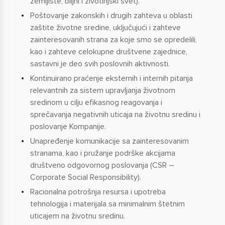
zemljište, biljni i životinjski svet).
Poštovanje zakonskih i drugih zahteva u oblasti
zaštite životne sredine, uključujući i zahteve
zainteresovanih strana za koje smo se opredelili,
kao i zahteve celokupne društvene zajednice,
sastavni je deo svih poslovnih aktivnosti.
Kontinuirano praćenje eksternih i internih pitanja
relevantnih za sistem upravljanja životnom
sredinom u cilju efikasnog reagovanja i
sprečavanja negativnih uticaja na životnu sredinu i
poslovanje Kompanije.
Unapređenje komunikacije sa zainteresovanim
stranama, kao i pružanje podrške akcijama
društveno odgovornog poslovanja (CSR –
Corporate Social Responsibility).
Racionalna potrošnja resursa i upotreba
tehnologija i materijala sa minimalnim štetnim
uticajem na životnu sredinu.