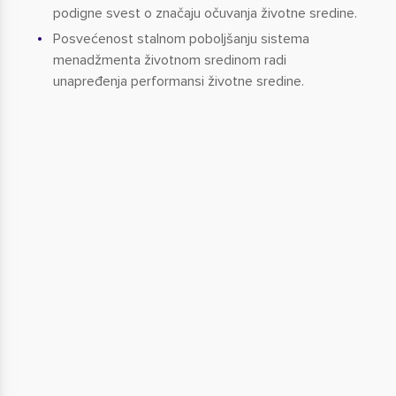
podigne svest o značaju očuvanja životne sredine.
Posvećenost stalnom poboljšanju sistema
menadžmenta životnom sredinom radi
unapređenja performansi životne sredine.