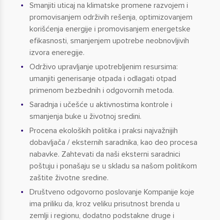
Smanjiti uticaj na klimatske promene razvojem i
promovisanjem održivih rešenja, optimizovanjem
korišćenja energije i promovisanjem energetske
efikasnosti, smanjenjem upotrebe neobnovljivih
izvora eneregije.
Održivo upravljanje upotrebljenim resursima:
umanjiti generisanje otpada i odlagati otpad
primenom bezbednih i odgovornih metoda.
Saradnja i učešće u aktivnostima kontrole i
smanjenja buke u životnoj sredini.
Procena ekoloških politika i praksi najvažnijih
dobavljača / eksternih saradnika, kao deo procesa
nabavke. Zahtevati da naši eksterni saradnici
poštuju i ponašaju se u skladu sa našom politikom
zaštite životne sredine.
Društveno odgovorno poslovanje Kompanije koje
ima priliku da, kroz veliku prisutnost brenda u
zemlji i regionu, dodatno podstakne druge i