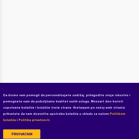
Da bismo vam pomogli da personalizujete sadržaj, prilagodite svoje iskustvo i
pomognete nam da poboljšamo kvalitet naših usluga, Mozzart doo koristi
sopstvene kolačiće i kolačiće treće strane. Kretanjem po našoj web stranici
prihvatate da nam dozvolite upotrebu kolačića u skladu sa našom
Politikom
kolačića
i
Politika privatnosti.
PRIHVATAM