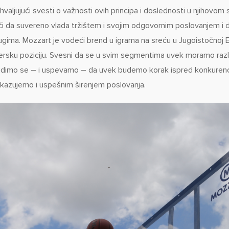
hvaljujući svesti o važnosti ovih principa i doslednosti u njihov
ći da suvereno vlada tržištem i svojim odgovornim poslovanjem 
ugima. Mozzart je vodeći brend u igrama na sreću u Jugoistočnoj Ev
dersku poziciju. Svesni da se u svim segmentima uvek moramo razliko
udimo se – i uspevamo – da uvek budemo korak ispred konkurenci
kazujemo i uspešnim širenjem poslovanja.