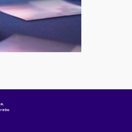
a,
trebu