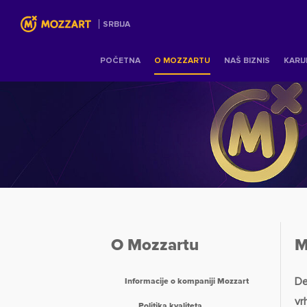
SRBIJA
POČETNA
O MOZZARTU
NAŠ BIZNIS
KARI
O Mozzartu
Mi
De
Informacije o kompaniji Mozzart
vr
Politika kvaliteta