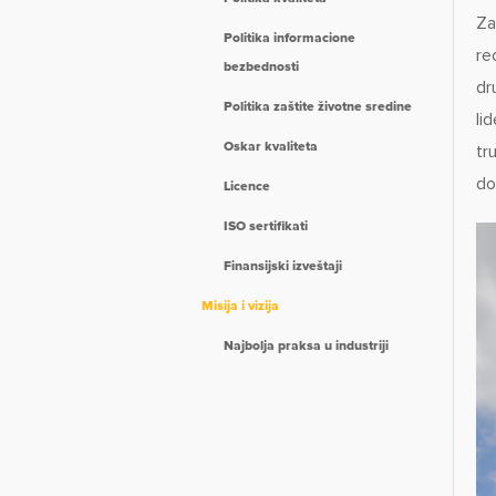
Za
Politika informacione
re
bezbednosti
dr
Politika zaštite životne sredine
li
Oskar kvaliteta
tr
do
Licence
ISO sertifikati
Finansijski izveštaji
Misija i vizija
Najbolja praksa u industriji