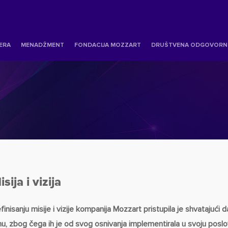
JERA
MENADŽMENT
FONDACIJA MOZZART
DRUŠTVENA ODGOVORN
sija i vizija
finisanju misije i vizije kompanija Mozzart pristupila je shvatajući d
hu, zbog čega ih je od svog osnivanja implementirala u svoju poslo