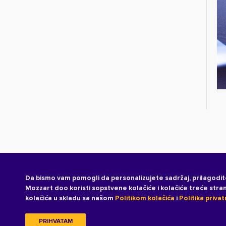
Da bismo vam pomogli da personalizujete sadržaj, prilagodit
Mozzart doo koristi sopstvene kolačiće i kolačiće treće str
kolačića u skladu sa našom
Politikom kolačića
i
Politika privat
PRIHVATAM