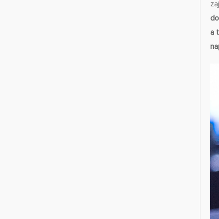
za
do
a 
na