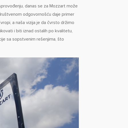
om sprovođenju, danas se za Mozzart može
i društvenom odgovornošću daje primer
ropi, a naša vizija je da čvrsto držimo
vati i biti iznad ostalih po kvalitetu,
je sa sopstvenim rešenjima, što