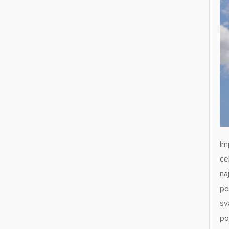
Im
ce
na
po
sv
po