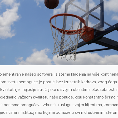
plementiranje našeg softvera i sistema klađenja na više kontinenat
lom svetu nemoguće je postići bez izuzetnih kadrova, zbog čega 
jkvalitetnije i najbolje stručnjake u svojim oblastima. Sposobnosti 
djednako važnom kvalitetu naše ponude, koju konstantno širimo 
akodnevno omogućava vrhunsku uslugu svojim klijentima, kompanij
jedincima i institucijama kojima pomaže u svim društvenim sferama