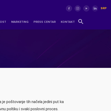
SRP
OST
MARKETING
PRESS CENTAR
KONTAKT
a je poštovanje tih načela jedini put ka
vnu poltiku i svaki poslovni proces
.