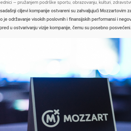
jednici – pružanjem podrške sportu, obrazovanju, kulturi, zdravst
sadašnji ciljevi kompanije ostvareni su zahvaljujući Mozzartovim za
to je održavanje visokih poslovnih i finansijskih performansi i nego
pred u ostvarivanju vizije kompanije, čemu su posebno posvećeni
.