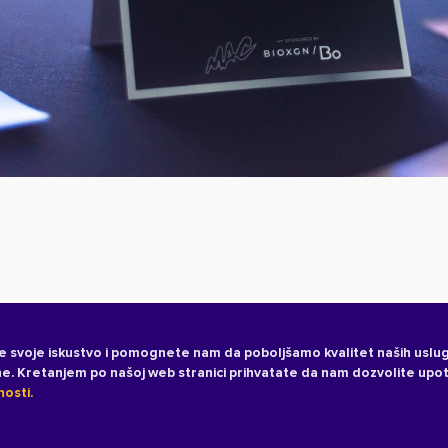
e svoje iskustvo i pomognete nam da poboljšamo kvalitet naših uslug
ane. Kretanjem po našoj web stranici prihvatate da nam dozvolite upo
nosti.