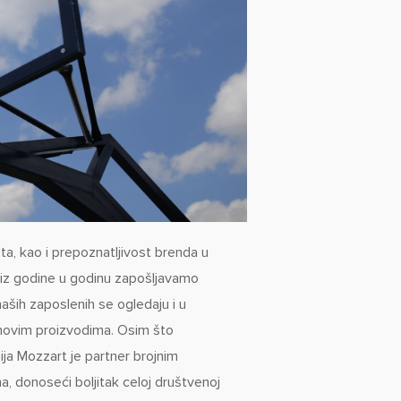
a, kao i prepoznatljivost brenda u
iz godine u godinu zapošljavamo
naših zaposlenih se ogledaju i u
novim proizvodima. Osim što
a Mozzart je partner brojnim
, donoseći boljitak celoj društvenoj