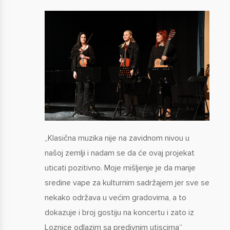
„Klasična muzika nije na zavidnom nivou u
našoj zemlji i nadam se da će ovaj projekat
uticati pozitivno. Moje mišljenje je da manje
sredine vape za kulturnim sadržajem jer sve se
nekako održava u većim gradovima, a to
dokazuje i broj gostiju na koncertu i zato iz
Loznice odlazim sa predivnim utiscima“