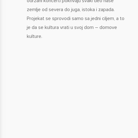
održani koncerti pokrivaju svaki deo naše
zemlje od severa do juga, istoka i zapada.
Projekat se sprovodi samo sa jedni ciljem, a to
je da se kultura vrati u svoj dom – domove
kulture.