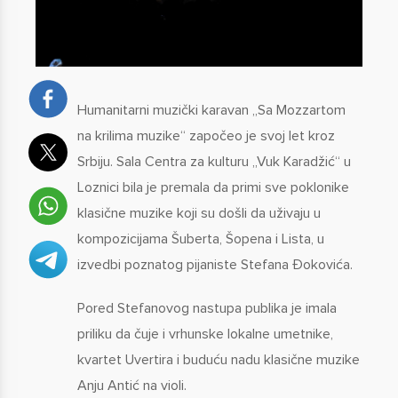
Humanitarni muzički karavan „Sa Mozzartom
na krilima muzike“ započeo je svoj let kroz
Srbiju. Sala Centra za kulturu „Vuk Karadžić“ u
Loznici bila je premala da primi sve poklonike
klasične muzike koji su došli da uživaju u
kompozicijama Šuberta, Šopena i Lista, u
izvedbi poznatog pijaniste Stefana Đokovića.
Pored Stefanovog nastupa publika je imala
priliku da čuje i vrhunske lokalne umetnike,
kvartet Uvertira i buduću nadu klasične muzike
Anju Antić na violi.