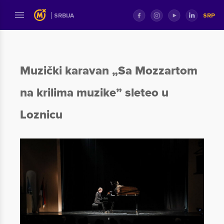
SRP
SRBIJA
Muzički karavan „Sa Mozzartom
na krilima muzike” sleteo u
Loznicu