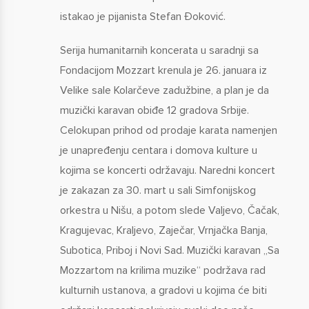
istakao je pijanista Stefan Đoković.
Serija humanitarnih koncerata u saradnji sa
Fondacijom Mozzart krenula je 26. januara iz
Velike sale Kolarčeve zadužbine, a plan je da
muzički karavan obiđe 12 gradova Srbije.
Celokupan prihod od prodaje karata namenjen
je unapređenju centara i domova kulture u
kojima se koncerti održavaju. Naredni koncert
je zakazan za 30. mart u sali Simfonijskog
orkestra u Nišu, a potom slede Valjevo, Čačak,
Kragujevac, Kraljevo, Zaječar, Vrnjačka Banja,
Subotica, Priboj i Novi Sad. Muzički karavan „Sa
Mozzartom na krilima muzike“ podržava rad
kulturnih ustanova, a gradovi u kojima će biti