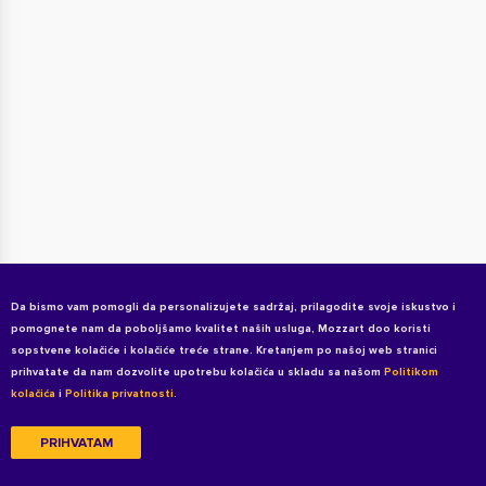
Da bismo vam pomogli da personalizujete sadržaj, prilagodite svoje iskustvo i
pomognete nam da poboljšamo kvalitet naših usluga, Mozzart doo koristi
sopstvene kolačiće i kolačiće treće strane. Kretanjem po našoj web stranici
prihvatate da nam dozvolite upotrebu kolačića u skladu sa našom
Politikom
kolačića
i
Politika privatnosti.
PRIHVATAM