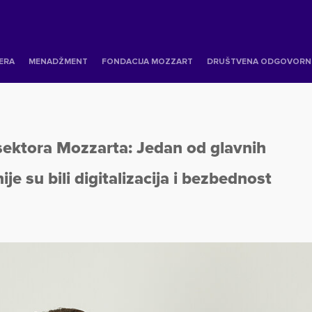
JERA
MENADŽMENT
FONDACIJA MOZZART
DRUŠTVENA ODGOVORN
sektora Mozzarta: Jedan od glavnih
je su bili digitalizacija i bezbednost