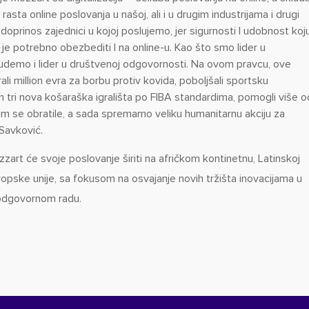
sta online poslovanja u našoj, ali i u drugim industrijama i drugi
je doprinos zajednici u kojoj poslujemo, jer sigurnosti I udobnost koj
i je potrebno obezbediti I na online-u. Kao što smo lider u
udemo i lider u društvenoj odgovornosti. Na ovom pravcu, ove
ali million evra za borbu protiv kovida, poboljšali sportsku
m tri nova košaraška igrališta po FIBA standardima, pomogli više o
nam se obratile, a sada spremamo veliku humanitarnu akciju za
Savković.
art će svoje poslovanje širiti na afričkom kontinetnu, Latinskoj
opske unije, sa fokusom na osvajanje novih tržišta inovacijama u
 odgovornom radu.