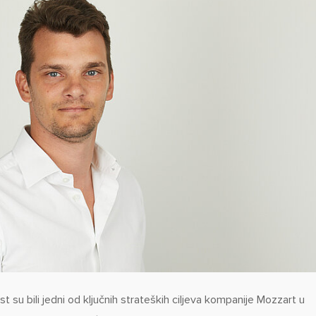
st su bili jedni od ključnih strateških ciljeva kompanije Mozzart u