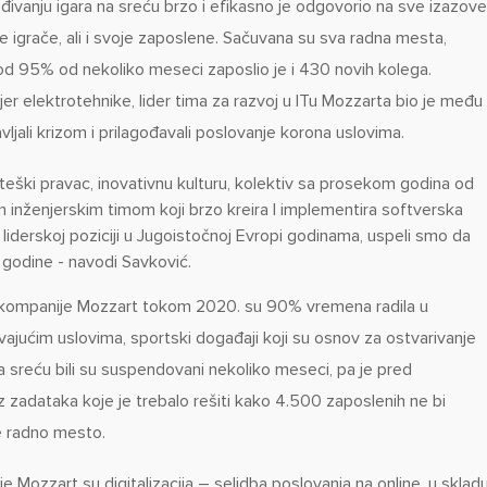
ređivanju igara na sreću brzo i efikasno je odgovorio na sve izazove
 je igrače, ali i svoje zaposlene. Sačuvana su sva radna mesta,
d 95% od nekoliko meseci zaposlio je i 430 novih kolega.
r elektrotehnike, lider tima za razvoj u ITu Mozzarta bio je među
vljali krizom i prilagođavali poslovanje korona uslovima.
teški pravac, inovativnu kulturu, kolektiv sa prosekom godina od
im inženjerskim timom koji brzo kreira I implementira softverska
 liderskoj poziciji u Jugoistočnoj Evropi godinama, uspeli smo da
 godine - navodi Savković.
 kompanije Mozzart tokom 2020. su 90% vremena radila u
vajućim uslovima, sportski događaji koji su osnov za ostvarivanje
a na sreću bili su suspendovani nekoliko meseci, pa je pred
adataka koje je trebalo rešiti kako 4.500 zaposlenih ne bi
e radno mesto.
je Mozzart su digitalizacija – selidba poslovanja na online, u sklad