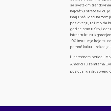
sa svetskim trendovima ra
najvažniji strateški cilj 
imaju naši igači na zemlj
poslovanju, težimo da b
godine smo u Srbiji donir
infrastrukturu izgradnjo
100 institucija koje su 
pomoć kultur - rekao je 
U narednom periodu Mozz
Americi I u zemljama Evr
poslovanju i društveno