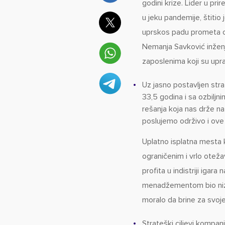
godini krize. Lider u pri
u jeku pandemije, štitio
uprskos padu prometa o
Nemanja Savković inženje
zaposlenima koji su upra
Uz jasno postavljen stra
33,5 godina i sa ozbiljn
rešanja koja nas drže na
poslujemo održivo i ove
Uplatno isplatna mesta
ograničenim i vrlo oteža
profita u indistriji igar
menadžementom bio niz z
moralo da brine za svoj
Strateški ciljevi kompani