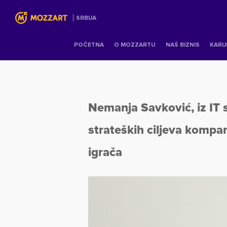
SRBIJA
POČETNA
O MOZZARTU
NAŠ BIZNIS
KARI
Nemanja Savković, iz IT 
strateških ciljeva kompani
igrača