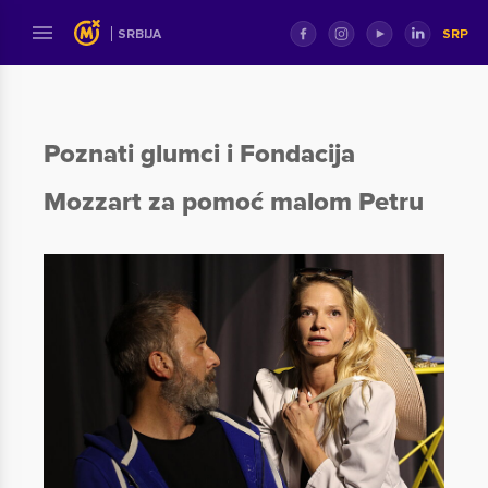
SRP
SRBIJA
Poznati glumci i Fondacija
Mozzart za pomoć malom Petru