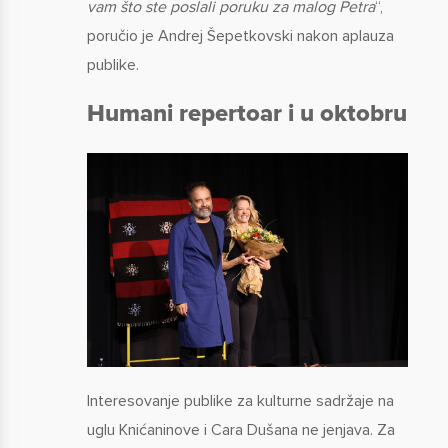
vam što ste poslali poruku za malog Petra
“,
poručio je Andrej Šepetkovski nakon aplauza
publike.
Humani repertoar i u oktobru
Interesovanje publike za kulturne sadržaje na
uglu Knićaninove i Cara Dušana ne jenjava. Za