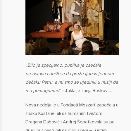
„
Bilo je specijalno, publika je osećala
predstavu i došli su da pruže ljubav jednom
dečaku Petru, a mi smo se ujedinili u misiji da
mu pomognemo
”, istakla je Tanja Bošković.
Nova nedelja je u Fondaciji Mozzart započela u
znaku Koštane, ali sa humanim tvistom.
Dragana Dabović i Andrej Šepetkovski su po
drugi put nastupili na ovoj sceni – u istim