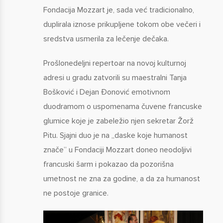
Fondacija Mozzart je, sada već tradicionalno,
duplirala iznose prikupljene tokom obe večeri i
sredstva usmerila za lečenje dečaka.
Prošlonedeljni repertoar na novoj kulturnoj
adresi u gradu zatvorili su maestralni Tanja
Bošković i Dejan Đonović emotivnom
duodramom o uspomenama čuvene francuske
glumice koje je zabeležio njen sekretar Žorž
Pitu. Sjajni duo je na „daske koje humanost
znače” u Fondaciji Mozzart doneo neodoljivi
francuski šarm i pokazao da pozorišna
umetnost ne zna za godine, a da za humanost
ne postoje granice.