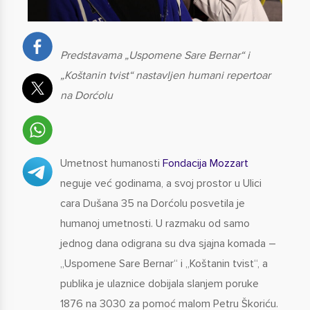
Predstavama „Uspomene Sare Bernar“ i
„Koštanin tvist“ nastavljen humani repertoar
na Dorćolu
Umetnost humanosti
Fondacija Mozzart
neguje već godinama, a svoj prostor u Ulici
cara Dušana 35 na Dorćolu posvetila je
humanoj umetnosti. U razmaku od samo
jednog dana odigrana su dva sjajna komada –
„Uspomene Sare Bernar“ i „Koštanin tvist“, a
publika je ulaznice dobijala slanjem poruke
1876 na 3030 za pomoć malom Petru Škoriću.