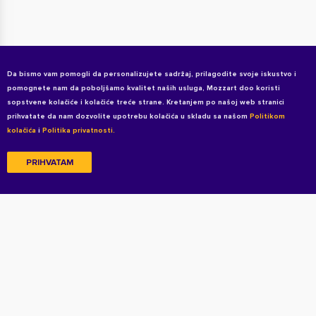
Da bismo vam pomogli da personalizujete sadržaj, prilagodite svoje iskustvo i
pomognete nam da poboljšamo kvalitet naših usluga, Mozzart doo koristi
sopstvene kolačiće i kolačiće treće strane. Kretanjem po našoj web stranici
prihvatate da nam dozvolite upotrebu kolačića u skladu sa našom
Politikom
kolačića
i
Politika privatnosti.
PRIHVATAM
Copyright © 2026 All rights reserved
Uslovi korišćenja
Politika privatnosti
Politika privatnosti za kandidate
Kolačići