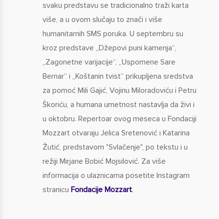
svaku predstavu se tradicionalno traži karta
više, a u ovom slučaju to znači i više
humanitarnih SMS poruka. U septembru su
kroz predstave „Džepovi puni kamenja“,
„Zagonetne varijacije“, „Uspomene Sare
Bernar“ i „Koštanin tvist“ prikupljena sredstva
za pomoć Mili Gajić, Vojinu Miloradoviću i Petru
Škoriću, a humana umetnost nastavlja da živi i
u oktobru. Repertoar ovog meseca u Fondaciji
Mozzart otvaraju Jelica Sretenović i Katarina
Žutić, predstavom "Svlačenje", po tekstu i u
režiji Mirjane Bobić Mojsilović. Za više
informacija o ulaznicama posetite Instagram
stranicu
Fondacije Mozzart
.