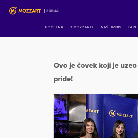
SRBIJA
POČETNA
O MOZZARTU
NAŠ BIZNIS
KARI
Ovo je čovek koji je u
pride!