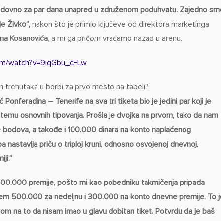
edovno za par dana unapred u združenom poduhvatu. Zajedno sm
je Živko“,
nakon što je primio ključeve od direktora marketinga
na Kosanovića
, a mi ga pričom vraćamo nazad u arenu.
com/watch?v=9iqGbu_cFLw
jih trenutaka u borbi za prvo mesto na tabeli?
 Ponferadina – Tenerife na sva tri tiketa bio je jedini par koji je
na temu osnovnih tipovanja. Prošla je dvojka na prvom, tako da nam
iše bodova, a takođe i 100.000 dinara na konto naplaćenog
a nastavlja priču o triploj kruni, odnosno osvojenoj dnevnoj,
iji.“
800.000 premije, pošto mi kao pobedniku takmičenja pripada
jem 500.000 za nedeljnu i 300.000 na konto dnevne premije. To j
irom na to da nisam imao u glavu dobitan tiket. Potvrdu da je baš