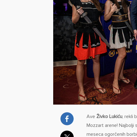
Ave
Živko Lukiću
, rekli 
Mozzart arene! Najbolji
meseca ogorčenih borbi 