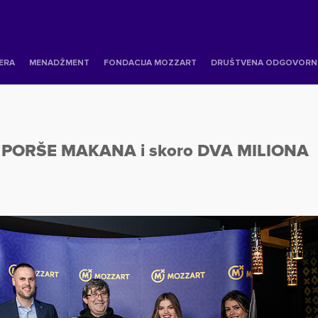
JERA
MENADŽMENT
FONDACIJA MOZZART
DRUŠTVENA ODGOVORN
zeo PORŠE MAKANA i skoro DVA MILIONA