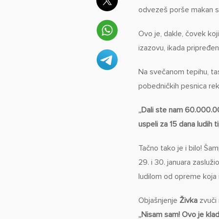
odvezeš porše makan s 
Ovo je, dakle, čovek koj
izazovu, ikada pripređ
Na svečanom tepihu, ta
pobedničkih pesnica re
„Dali ste nam 60.000.0
uspeli za 15 dana ludih t
Tačno tako je i bilo! Ša
29. i 30. januara zasluž
ludilom od opreme koja i
Objašnjenje
Živka
zvuči
„Nisam sam! Ovo je kladi