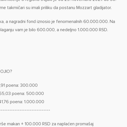
me takmičari su imali priliku da postanu Mozzart gladijator.
ka, a nagradni fond iznosio je fenomenalnih 60.000.000. Na
laganju vam je bilo 600.000, a nedeljno 1.000.000 RSD.
VOJIO?
1,91 poena: 300.000
865,03 poena: 500.000
41,76 poena: 1.000.000
------------------------------
rše makan + 100.000 RSD za naplaćen promašaj