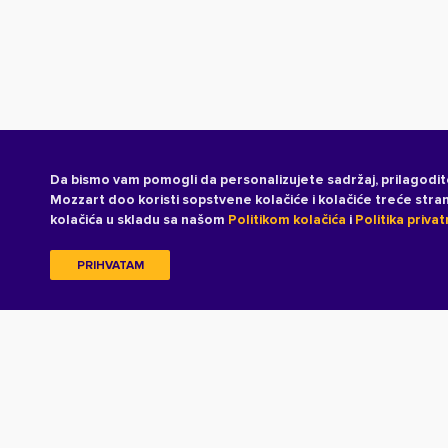
Da bismo vam pomogli da personalizujete sadržaj, prilagodit
Mozzart doo koristi sopstvene kolačiće i kolačiće treće str
kolačića u skladu sa našom
Politikom kolačića
i
Politika privat
PRIHVATAM
Copyright © 2026 All rights reserved