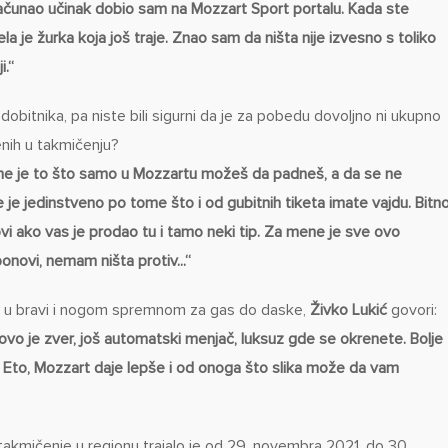
čunao učinak dobio sam na Mozzart Sport portalu. Kada ste
ela je žurka koja još traje. Znao sam da ništa nije izvesno s toliko
i.“
i dobitnika, pa niste bili sigurni da je za pobedu dovoljno ni ukupno
nih u takmičenju?
me je to što samo u Mozzartu možeš da padneš, a da se ne
je jedinstveno po tome što i od gubitnih tiketa imate vajdu. Bitn
vi ako vas je prodao tu i tamo neki tip. Za mene je sve ovo
novi, nemam ništa protiv...“
em u bravi i nogom spremnom za gas do daske,
Živko Lukić
govori:
 ovo je zver, još automatski menjač, luksuz gde se okrenete. Bolje
. Eto, Mozzart daje lepše i od onoga što slika može da vam
akmičenje u regionu trajalo je od 29. novembra 2021. do 30.