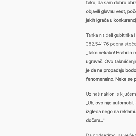
tako, da sam dobro obra
objavili glavnu vest, poč
jakih igrača u konkurencij
Tanka nit deli gubitnika 
382.541,76 poena steče
„Tako nekako! Hrabrilo 
ugruvaš. Ovo takmičenje 
je da ne propadaju bodo
fenomenalno. Neka se po
Uz naš naklon, s ključ
„Uh, ovo nije automobil,
izgleda nego na reklami
dočara...“
Da podsetimo, najveće t