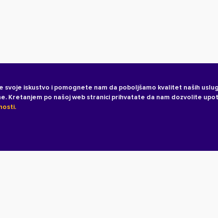
e svoje iskustvo i pomognete nam da poboljšamo kvalitet naših uslug
ane. Kretanjem po našoj web stranici prihvatate da nam dozvolite upo
nosti.
Uslovi korišćenja
Politika pr
SVI NAŠI
Početna
O Mozzartu
Naš B
PARTNERI