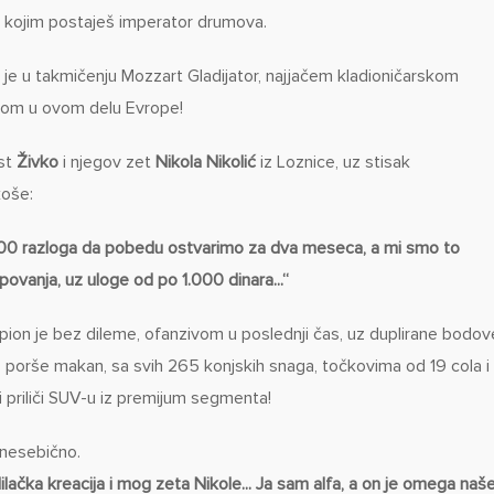
kojim postaješ imperator drumova.
i je u takmičenju Mozzart Gladijator, najjačem kladioničarskom
enom u ovom delu Evrope!
st
Živko
i njegov zet
Nikola Nikolić
iz Loznice, uz stisak
koše:
00 razloga da pobedu ostvarimo za dva meseca, a mi smo to
ipovanja, uz uloge od po 1.000 dinara...“
mpion je bez dileme, ofanzivom u poslednji čas, uz duplirane bodov
io porše makan, sa svih 265 konjskih snaga, točkovima od 19 cola i
 priliči SUV-u iz premijum segmenta!
 nesebično.
lačka kreacija i mog zeta Nikole... Ja sam alfa, a on je omega naš