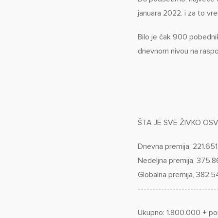
januara 2022. i za to vre
Bilo je čak 900 pobedni
dnevnom nivou na raspo
ŠTA JE SVE ŽIVKO OS
Dnevna premija, 221.65
Nedeljna premija, 375.
Globalna premija, 382.5
---------------------------
Ukupno: 1.800.000 + po