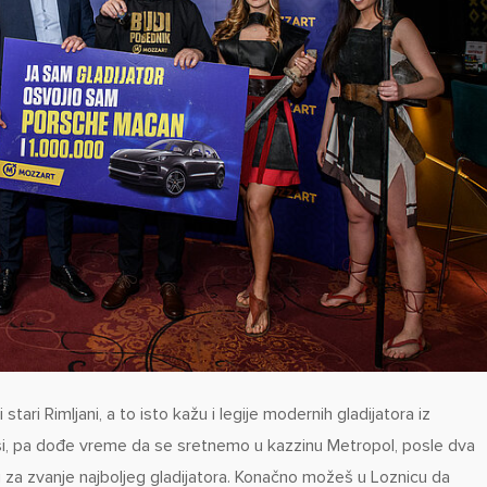
bi stari Rimljani, a to isto kažu i legije modernih gladijatora iz
 si, pa dođe vreme da se sretnemo u kazzinu Metropol, posle dva
za zvanje najboljeg gladijatora. Konačno možeš u Loznicu da