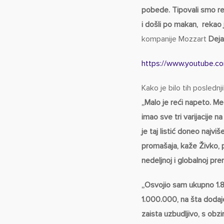
pobede. Tipovali smo r
i došli po makan, rekao 
kompanije Mozzart
Deja
https://www.youtube.
Kako je bilo tih posledn
„Malo je reći napeto. Meč
imao sve tri varijacije 
je taj listić doneo najv
promašaja, kaže Živko, p
nedeljnoj i globalnoj prem
„Osvojio sam ukupno 1.
1.000.000, na šta doda
zaista uzbudljivo, s obz