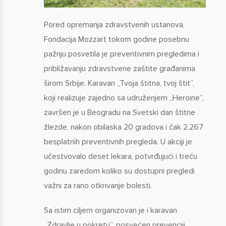
Pored opremanja zdravstvenih ustanova,
Fondacija Mozzart tokom godine posebnu
pažnju posvetila je preventivnim pregledima i
približavanju zdravstvene zaštite građanima
širom Srbije. Karavan „Tvoja štitna, tvoj štit”,
koji realizuje zajedno sa udruženjem „Heroine”,
završen je u Beogradu na Svetski dan štitne
žlezde, nakon obilaska 20 gradova i čak 2.267
besplatnih preventivnih pregleda. U akciji je
učestvovalo deset lekara, potvrđujući i treću
godinu zaredom koliko su dostupni pregledi
važni za rano otkrivanje bolesti.
Sa istim ciljem organizovan je i karavan
„Zdravlje u pokretu”, posvećen prevenciji