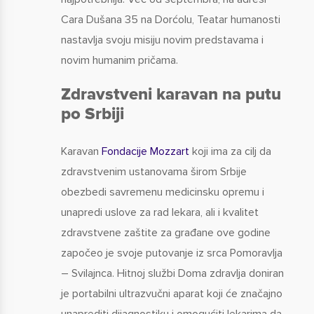
Cara Dušana 35 na Dorćolu, Teatar humanosti
nastavlja svoju misiju novim predstavama i
novim humanim pričama.
Zdravstveni karavan na putu
po Srbiji
Karavan
Fondacije Mozzart
koji ima za cilj da
zdravstvenim ustanovama širom Srbije
obezbedi savremenu medicinsku opremu i
unapredi uslove za rad lekara, ali i kvalitet
zdravstvene zaštite za građane ove godine
započeo je svoje putovanje iz srca Pomoravlja
– Svilajnca. Hitnoj službi Doma zdravlja doniran
je portabilni ultrazvučni aparat koji će značajno