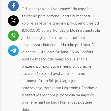
Od „dasaka koje život znače“ do uspešno
završene prve sezone Teatra humanosti, u
kojoj je za lečenje građana prikupljeno više od
11.000.000 dinara, Fondacija Mozzart nastavila
je da ispisuje priče u kojima umetnost,
solidarnost i humanost idu ruku pod ruku. Dok
je scena u Ulici cara Dušana 35 na Dorćolu
postala mesto gde svaki aplauz znači i
pruženu pomoć, istovremeno su donacije
stizale u škole, zdravstvene i kulturne
ustanove širom Srbije. Ulaganjem u
obrazovanje, zdravstvo i zajednicu, Fondacija
Mozzart još jednom je potvrdila da najveće
promene nastaju kada humanost postane
delo.