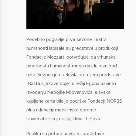
Posebno poglavlje prve sezone Teatra
humanosti ispisale su predstave u produkciji
Fondacije Mozzart, potvrđujući da vrhunska
umetnost i humanost mogu da idu ruku pod
ruku. Sezonu je obeležila premijera predstave
„Bašta sljezove boje” u režiji Egona Savina i
izvođenju Nebojše Milovanovića, a svaka
kupljena karta bila je podrška Fondaciji NORBS
plus i donaciji medicinske opreme
Univerzitetskoj dečjoj klinici Tiršova.
Publiku su potom osvojile i predstave