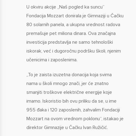
U okviru akcije „Naš pogled ka suncu”
Fondacija Mozzart donirala je Gimnaziji u Čačku
80 solarnih panela, a ukupna vrednost radova
premašuje pet miliona dinara. Ova značajna
investicija predstavlja ne samo tehnološki
iskorak, već i dugoročnu podršku školi, njenim
učenicima i zaposlenima.
„To je zaista izuzetna donacija koja svima
nama u školi mnogo znači, jer će znatno
smanjiti troškove električne energije koje
imamo. Iskoristio bih ovu priliku da se, u ime
955 đaka i 120 zaposlenih, zahvalim Fondaciji
Mozzart na ovom vrednom poklonu“, istakao je
direktor Gimnazije u Čačku Ivan Ružičić.