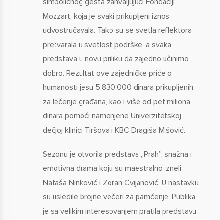
simboličnog gesta zahvaljujući Fondaciji
Mozzart, koja je svaki prikupljeni iznos
udvostručavala. Tako su se svetla reflektora
pretvarala u svetlost podrške, a svaka
predstava u novu priliku da zajedno učinimo
dobro. Rezultat ove zajedničke priče o
humanosti jesu 5.830.000 dinara prikupljenih
za lečenje građana, kao i više od pet miliona
dinara pomoći namenjene Univerzitetskoj
dečjoj klinici Tiršova i KBC Dragiša Mišović.
Sezonu je otvorila predstava „Prah”, snažna i
emotivna drama koju su maestralno izneli
Nataša Ninković i Zoran Cvijanović. U nastavku
su usledile brojne večeri za pamćenje. Publika
je sa velikim interesovanjem pratila predstavu