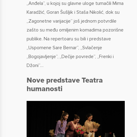
„Anđela”, u kojoj su glavne uloge tumačili Mima
Karadžić, Goran Šušljik i Staša Nikolić, dok su
„Zagonetne varijacije” još jednom potvrdile
zašto su među omiljenim komadima pozorišne
publike. Na repertoaru su bili i predstave
„Uspomene Sare Bernar”, „Svlačenje
„Bogojavljenje”, „Dečije povrede”, „Frenki i
Džoni”…
Nove predstave Teatra
humanosti