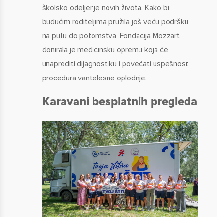
školsko odeljenje novih života. Kako bi
budućim roditeljima pružila još veću podršku
na putu do potomstva, Fondacija Mozzart
donirala je medicinsku opremu koja će
unaprediti dijagnostiku i povećati uspešnost
procedura vantelesne oplodnje.
Karavani besplatnih pregleda