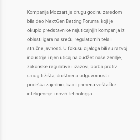
Kompanija Mozzart je drugu godinu zaredom
bila deo NextGen Betting Foruma, koji je
okupio predstavnike najuticajnijih kompanija iz
oblasti igara na sreću, regulatornih tela i
stručne javnosti. U fokusu dijaloga bili su razvoj
industrije i njen uticaj na budžet naše zemlje,
zakonske regulative i izazovi, borba protiv
crnog tržišta, društvena odgovornost i
podrška zajednici, kao i primena veštačke
inteligencije i novih tehnologija.