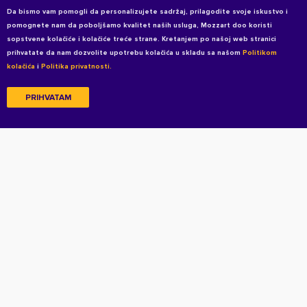
Da bismo vam pomogli da personalizujete sadržaj, prilagodite svoje iskustvo i
pomognete nam da poboljšamo kvalitet naših usluga, Mozzart doo koristi
sopstvene kolačiće i kolačiće treće strane. Kretanjem po našoj web stranici
prihvatate da nam dozvolite upotrebu kolačića u skladu sa našom
Politikom
kolačića
i
Politika privatnosti.
PRIHVATAM
Copyright © 2026 All rights reserved
Uslovi korišćenja
Politika privatnosti
Politika privatnosti za kandidate
Kolačići