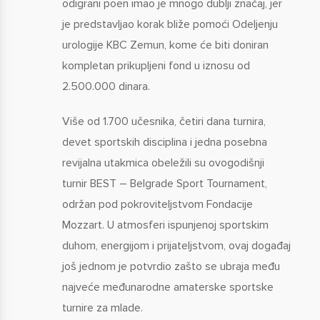
odigrani poen imao je mnogo dublji značaj, jer
je predstavljao korak bliže pomoći Odeljenju
urologije KBC Zemun, kome će biti doniran
kompletan prikupljeni fond u iznosu od
2.500.000 dinara.
Više od 1.700 učesnika, četiri dana turnira,
devet sportskih disciplina i jedna posebna
revijalna utakmica obeležili su ovogodišnji
turnir BEST – Belgrade Sport Tournament,
održan pod pokroviteljstvom Fondacije
Mozzart. U atmosferi ispunjenoj sportskim
duhom, energijom i prijateljstvom, ovaj događaj
još jednom je potvrdio zašto se ubraja među
najveće međunarodne amaterske sportske
turnire za mlade.