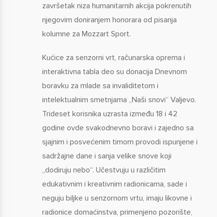
završetak niza humanitarnih akcija pokrenutih
njegovim doniranjem honorara od pisanja
kolumne za Mozzart Sport.
Kućice za senzorni vrt, računarska oprema i
interaktivna tabla deo su donacija Dnevnom
boravku za mlade sa invaliditetom i
intelektualnim smetnjama „Naši snovi“ Valjevo.
Trideset korisnika uzrasta između 18 i 42
godine ovde svakodnevno boravi i zajedno sa
sjajnim i posvećenim timom provodi ispunjene i
sadržajne dane i sanja velike snove koji
„dodiruju nebo“. Učestvuju u različitim
edukativnim i kreativnim radionicama, sade i
neguju biljke u senzornom vrtu, imaju likovne i
radionice domaćinstva, primenjeno pozorište,