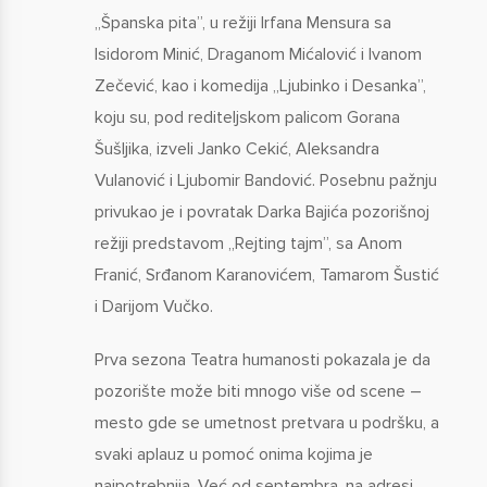
„Španska pita”, u režiji Irfana Mensura sa
Isidorom Minić, Draganom Mićalović i Ivanom
Zečević, kao i komedija „Ljubinko i Desanka”,
koju su, pod rediteljskom palicom Gorana
Šušljika, izveli Janko Cekić, Aleksandra
Vulanović i Ljubomir Bandović. Posebnu pažnju
privukao je i povratak Darka Bajića pozorišnoj
režiji predstavom „Rejting tajm”, sa Anom
Franić, Srđanom Karanovićem, Tamarom Šustić
i Darijom Vučko.
Prva sezona Teatra humanosti pokazala je da
pozorište može biti mnogo više od scene –
mesto gde se umetnost pretvara u podršku, a
svaki aplauz u pomoć onima kojima je
najpotrebnija. Već od septembra, na adresi