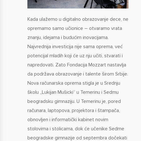
Kada ulažemo u digitalno obrazovanje dece, ne
opremamo samo učionice – otvaramo vrata
znanju, idejama i budućim inovacijama.
Najvrednija investicija nije sama oprema, već
potencijal mladih koji će uz nju učiti, stvarati i
napredovati. Zato Fondacija Mozzart nastavlja
da podržava obrazovanje i talente širom Srbije.
Nova računarska oprema stigla je u Srednju
školu „Lukijan Mušicki“ u Temerinu i Sedmu
beogradsku gimnaziju. U Temerinu je, pored
računara, laptopova, projektora i štampača,
obnovljen i informatički kabinet novim
stolovima i stolicama, dok će učenike Sedme
beogradske gimnazije od septembra dočekati