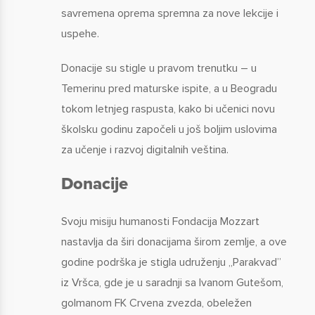
savremena oprema spremna za nove lekcije i
uspehe.
Donacije su stigle u pravom trenutku – u
Temerinu pred maturske ispite, a u Beogradu
tokom letnjeg raspusta, kako bi učenici novu
školsku godinu započeli u još boljim uslovima
za učenje i razvoj digitalnih veština.
Donacije
Svoju misiju humanosti Fondacija Mozzart
nastavlja da širi donacijama širom zemlje, a ove
godine podrška je stigla udruženju „Parakvad”
iz Vršca, gde je u saradnji sa Ivanom Gutešom,
golmanom FK Crvena zvezda, obeležen