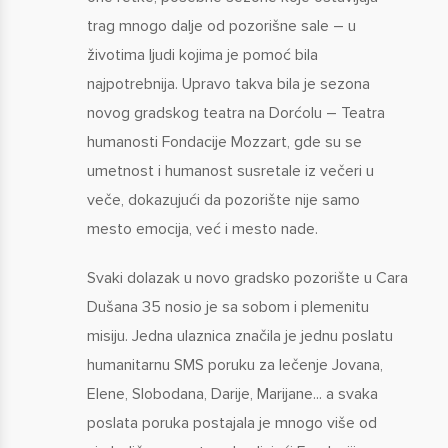
trag mnogo dalje od pozorišne sale – u
životima ljudi kojima je pomoć bila
najpotrebnija. Upravo takva bila je sezona
novog gradskog teatra na Dorćolu – Teatra
humanosti Fondacije Mozzart, gde su se
umetnost i humanost susretale iz večeri u
veče, dokazujući da pozorište nije samo
mesto emocija, već i mesto nade.
Svaki dolazak u novo gradsko pozorište u Cara
Dušana 35 nosio je sa sobom i plemenitu
misiju. Jedna ulaznica značila je jednu poslatu
humanitarnu SMS poruku za lečenje Jovana,
Elene, Slobodana, Darije, Marijane... a svaka
poslata poruka postajala je mnogo više od