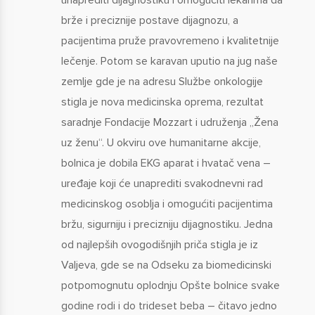
unaprediti dijagnostiku i omogućiti lekarima da
brže i preciznije postave dijagnozu, a
pacijentima pruže pravovremeno i kvalitetnije
lečenje. Potom se karavan uputio na jug naše
zemlje gde je na adresu Službe onkologije
stigla je nova medicinska oprema, rezultat
saradnje Fondacije Mozzart i udruženja „Žena
uz ženu“. U okviru ove humanitarne akcije,
bolnica je dobila EKG aparat i hvatač vena –
uređaje koji će unaprediti svakodnevni rad
medicinskog osoblja i omogućiti pacijentima
bržu, sigurniju i precizniju dijagnostiku. Jedna
od najlepših ovogodišnjih priča stigla je iz
Valjeva, gde se na Odseku za biomedicinski
potpomognutu oplodnju Opšte bolnice svake
godine rodi i do trideset beba – čitavo jedno