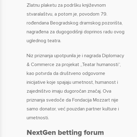
Zlatnu plaketu za podršku književnom
stvaralaštvu, a potom je, povodom 79.
rođendana Beogradskog dramskog pozorišta,
nagrađena za dugogodišnji doprinos radu ovog
uglednog teatra.
Niz priznanja upotpunila je i nagrada Diplomacy
& Commerce za projekat „Teatar humanosti“,
kao potvrda da društveno odgovorne
inicijative koje spajaju umetnost, humanost i
zajedništvo imaju dugoročan značaj. Ova
priznanja svedoče da Fondacija Mozzart nije
samo donator, već pouzdan partner kulture i
umetnosti.
NextGen betting forum