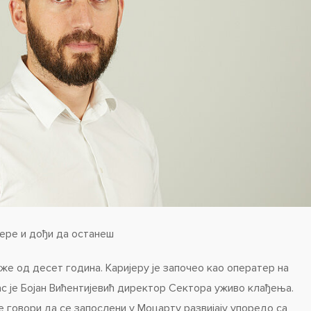
ере и дођи да останеш
же од десет година. Каријеру је започео као оператер на
ас је Бојан Вићентијевић директор Сектора уживо клађења.
говори да се запослени у Моцарту развијају упоредо са