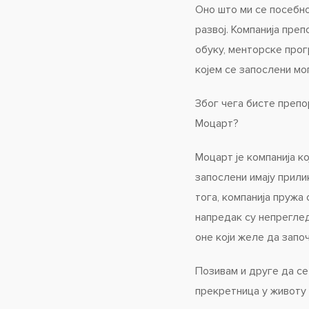
Оно што ми се посебно
развој. Компанија преп
обуку, менторске про
којем се запослени мо
Због чега бисте препо
Моцарт?
Моцарт је компанија ко
запослени имају прили
тога, компанија пружа
напредак су непреглед
оне који желе да започ
Позивам и друге да се
прекретница у животу 