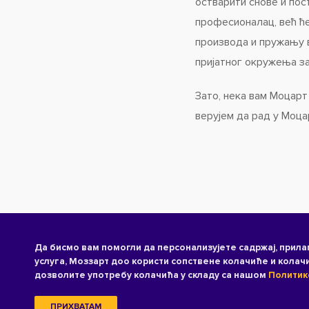
остварити снове и пос
професионалац, већ ће
производа и пружању в
пријатног окружења за
Зато, нека вам Моцарт
верујем да рад у Моца
Да бисмо вам помогли да персонализујете садржај, прил
услуга, Моззарт доо користи сопствене колачиће и колач
дозволите употребу колачића у складу са нашом
Политик
ПРИХВАТАМ