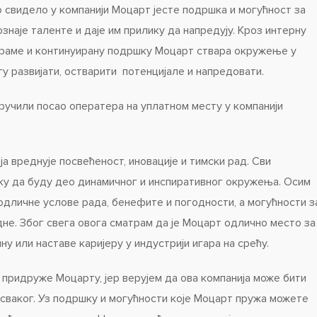
 свидело у компанији Моцарт јесте подршка и могућност за
ознаје таленте и даје им прилику да напредују. Кроз интерну
граме и континуирану подршку Моцарт ствара окружење у
гу развијати, остварити потенцијале и напредовати.
ручили посао оператера на уплатном месту у компанији
ја вреднује посвећеност, иновације и тимски рад. Сви
ку да буду део динамичног и инспиративног окружења. Осим
 одличне услове рада, бенефите и погодности, а могућности з
не. Због свега овога сматрам да је Моцарт одлично место за
ну или наставе каријеру у индустрији игара на срећу.
 придруже Моцарту, јер верујем да ова компанија може бити
сваког. Уз подршку и могућности које Моцарт пружа можете