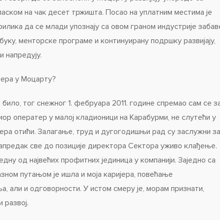
ласком на чак десет тржишта. Посао на уплатним местима је
рилика да се млади упознају са овом граном индустрије забав
обуку, менторске програме и континуирану подршку развијају,
и напредују.
ијера у Моцарту?
е било, тог снежног 1. фебруара 2011. године спремао сам се з
ниор оператер у малој кладионици на Карабурми, не слутећи у
јера отићи. Залагање, труд и дугогодишњи рад су заслужни з
напредак све до позиције директора Сектора уживо клађење.
едну од највећих профитних јединица у компанији. Заједно са
азном путањом је ишла и моја каријера, повећање
, али и одговорности. У истом смеру је, морам признати,
и развој.