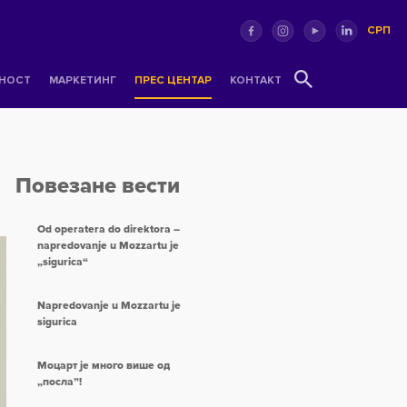
СРП
НОСТ
МАРКЕТИНГ
ПРЕС ЦЕНТАР
КОНТАКТ
Повезане вести
Od operatera do direktora –
napredovanje u Mozzartu je
„sigurica“
Napredovanje u Mozzartu je
sigurica
Моцарт је много више од
„посла”!