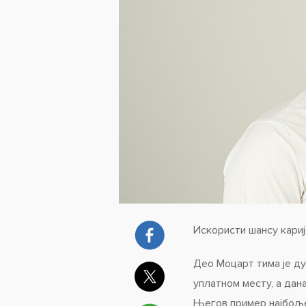
Искористи шансу кариј
Део Моцарт тима је ду
уплатном месту, а дан
Његов пример најбоље 