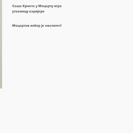
Саша Крнета у Моцарту игра
утакмицу каријере
Моцартов избор је квалитет!