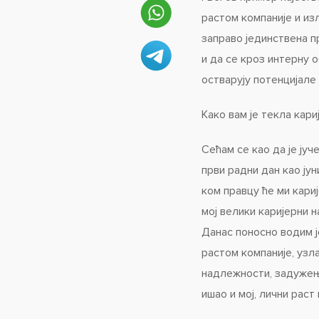
растом компаније и из
заправо јединствена п
и да се кроз интерну 
остварују потенцијале 
Како вам је текла кар
Сећам се као да је јуч
први радни дан као ју
ком правцу ће ми кари
мој велики каријерни 
Данас поносно водим ј
растом компаније, узл
надлежности, задужења
ишао и мој, лични раст 