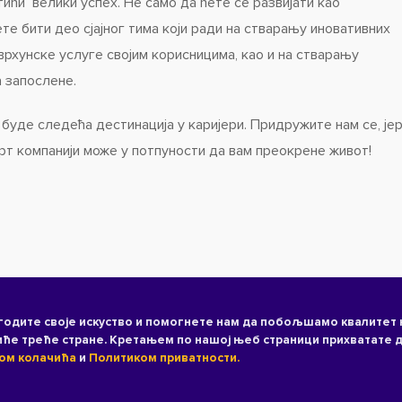
тићи велики успех. Не само да ћете се развијати као
те бити део сјајног тима који ради на стварању иновативних
рхунске услуге својим корисницима, као и на стварању
 запослене.
 буде следећа дестинација у каријери. Придружите нам се, је
рт компанији може у потпуности да вам преокрене живот!
агодите своје искуство и помогнете нам да побољшамо квалитет
иће треће стране. Кретањем по нашој њеб страници прихватате 
ом колачића
и
Политиком приватности.