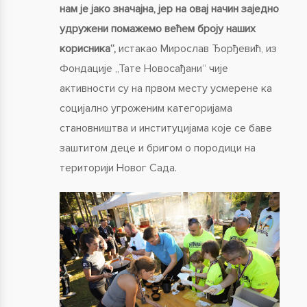
нам је јако значајна, јер на овај начин заједно
удружени помажемо већем броју наших
корисника“,
истакао Мирослав Ђорђевић, из
Фондације „Тате Новосађани“ чије
активности су на првом месту усмерене ка
социјално угроженим категоријама
становништва и институцијама које се баве
заштитом деце и бригом о породици на
територији Новог Сада.