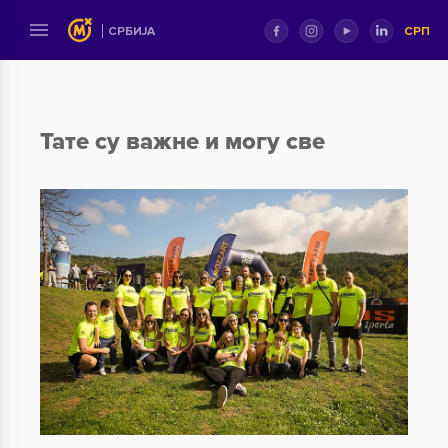
СРП
СРБИЈА
Тате су важне и могу све