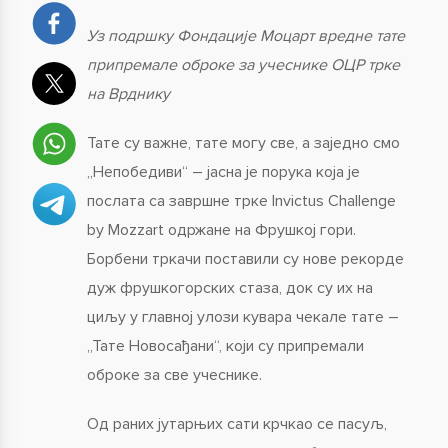
Уз подршку Фондације Моцарт вредне тате
припремале оброке за учеснике ОЦР трке
на Врднику
Тате су важне, тате могу све, а заједно смо
„Непобедиви“ – јасна је порука која је
послата са завршне трке Invictus Challenge
by Mozzart одржане на Фрушкој гори.
Борбени тркачи поставили су нове рекорде
дуж фрушкогорских стаза, док су их на
циљу у главној улози кувара чекале тате –
„Тате Новосађани“, који су припремали
оброке за све учеснике.
Од раних јутарњих сати крчкао се пасуљ,