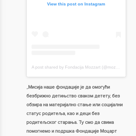
View this post on Instagram
A post shared by Fondacija Mozzart (@mozzartfondacija)
„
Мисија наше фондације је да омогући
безбрижно детињство сваком детету, без
обзира на материјално стање или социјални
статус родитеља, као и деци без
родитељског старања. Ту смо да свима
помогнемо и подршка Фондације Мо
царт