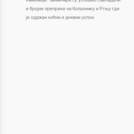
и бројне препреке на Копаонику и Ртњу где
је одржан ноћни и дневни успон.