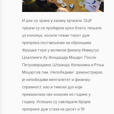
И док се храна у казану крчкала, ОЦР
тркачи су се пробијали кроз блато, пењали
уз конопце, носили тежак терет дуж
препрека постављених на обронцима
Фрушке горе у великом финалу Инвицтус
Цхалленге бy Фондација Моцарт. После
Петроварадина, Штранда, Копаоника и Ртња
Моцартов тим „Непобедиви“ демонстрирао
је непобедиви менталитет и физичку
спремност, као и тимски дух који
превазилази све изазове из године у
годину. Успешно су савладали бројне
препреке дуж стаза на десет и 19