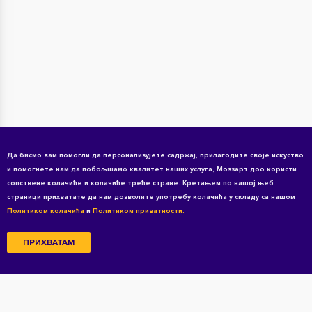
Да бисмо вам помогли да персонализујете садржај, прилагодите своје искуство
и помогнете нам да побољшамо квалитет наших услуга, Моззарт доо користи
сопствене колачиће и колачиће треће стране. Кретањем по нашој њеб
страници прихватате да нам дозволите употребу колачића у складу са нашом
Политиком колачића
и
Политиком приватности.
ПРИХВАТАМ
Copyright © 2026 All rights reserved
Услови коришћења