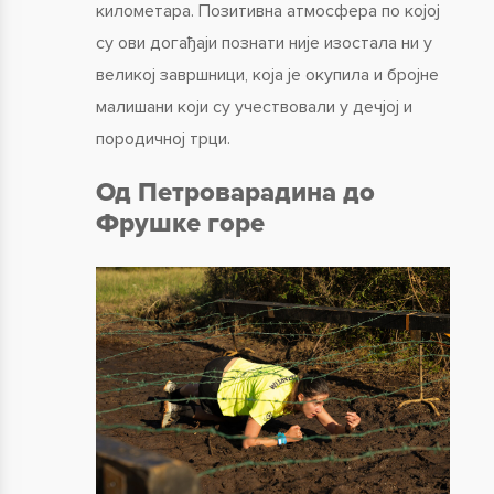
километара. Позитивна атмосфера по којој
су ови догађаји познати није изостала ни у
великој завршници, која је окупила и бројне
малишани који су учествовали у дечјој и
породичној трци.
Од П
етроварадина до
Фрушке горе