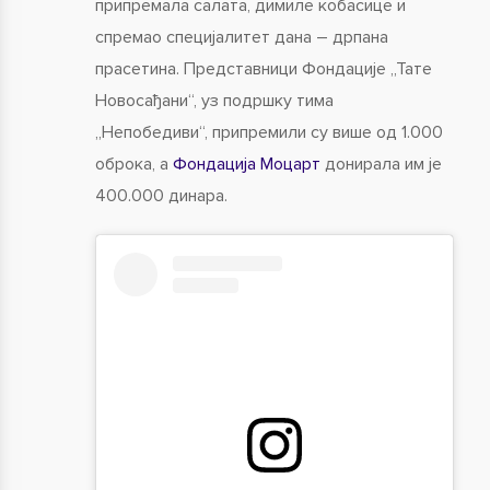
припремала салата, димиле кобасице и
спремао специјалитет дана – дрпана
прасетина. Представници Фондације „Тате
Новосађани“, уз подршку тима
„Непобедиви“, припремили су више од 1.000
оброка, а
Фондација Моцарт
донирала им је
400.000 динара.