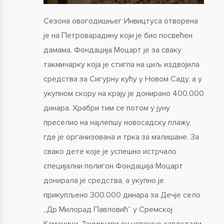
Сезона овогодишњег Инвицтуса отворена
је на Петроварадину који је био посвећен
дамама. Фондација Моцарт је за сваку
такмичарку која је стигла на циљ издвојила
средства за Сигурну кућу у Новом Саду, а у
укупном скору на крају је донирано 400.000
динара. Храбри тим се потом у јуну
преселио на најлепшу новосадску плажу,
где је организована и трка за малишане. За
свако дете које је успешно истрчало
специјални полигон Фондација Моцарт
донирала је средства, а укупно је
прикупљено 300.000 динара за Дечје село
„Др Милорад Павловић“ у Сремској
Каменици. Такмичари су успешно савладали