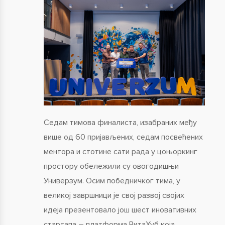
Седам тимова финалиста, изабраних међу
више од 60 пријављених, седам посвећених
ментора и стотине сати рада у цоњоркинг
простору обележили су овогодишњи
Универзум. Осим победничког тима, у
великој завршници је свој развој својих
идеја презентовало још шест иновативних
стартапа – платформа ВитаХуб која