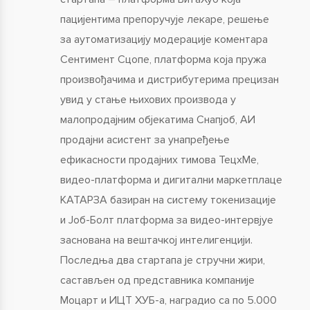
пацијентима препоручује лекаре, решење
за аутоматизацију модерације коментара
Сентимент Сцопе, платформа која пружа
произвођачима и дистрибутерима прецизан
увид у стање њихових производа у
малопродајним објекатима Снапјоб, АИ
продајни асистент за унапређење
ефикасности продајних тимова ТецхМе,
видео-платформа и дигитални маркетплаце
КАТАРЗА базиран на систему токенизације
и Јоб-Болт платформа за видео-интервјуе
заснована на вештачкој интелигенцији.
Последња два стартапа је стручни жири,
састављен од представника компаније
Моцарт и ИЦТ ХУБ-а, наградио са по 5.000