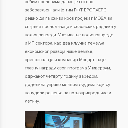
већим пословима данас је готово
заборављен, али је тим ГФТ БРОТХЕРС
решио да га оживи кроз пројекат МОБА за
спајање послодаваца и сезонских радника у
пољопривреди. Увезивање пољопривреде
и ИТ сектора, као два кључна темеља
економског развоја наше земље,
препознала је и компанија Моцарт, па је
главну награду свог програма Универзум,
одржаног четврту годину заредом,
доделила управо младим људима који су
понудили решење за пољопривреднике и
летину.