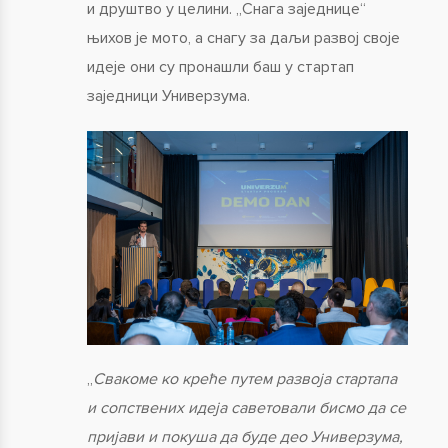
и друштво у целини. „Снага заједнице“
њихов је мото, а снагу за даљи развој своје
идеје они су пронашли баш у стартап
заједници Универзума.
„
Свакоме ко креће путем развоја стартапа
и сопствених идеја саветовали бисмо да се
пријави и покуша да буде део Универзума,