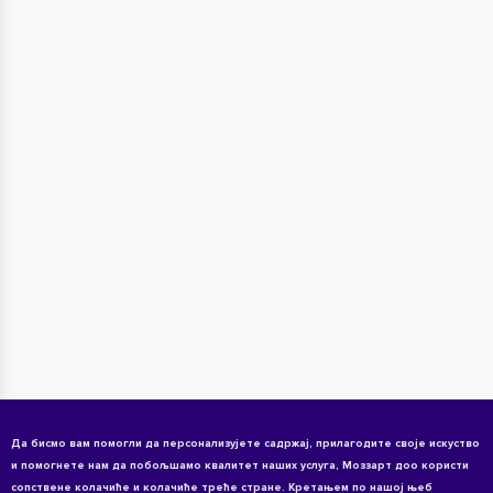
Да бисмо вам помогли да персонализујете садржај, прилагодите своје искуство
и помогнете нам да побољшамо квалитет наших услуга, Моззарт доо користи
сопствене колачиће и колачиће треће стране. Кретањем по нашој њеб