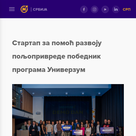
СРП
СРБИЈА
Стартап за помоћ развоју
пољопривреде победник
програма Универзум