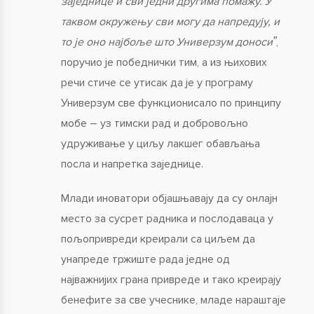
заједнице и сви једни другима помажу. У
таквом окружењу сви могу да напредују, и
то је оно најбоље што Универзум доносиˮ
,
поручио је победнички тим, а из њихових
речи стиче се утисак да је у програму
Универзум све функционисало по принципу
мобе – уз тимски рад и добровољно
удруживање у циљу лакшег обављања
посла и напретка заједнице.
Млади иноватори објашњавају да су онлајн
место за сусрет радника и послодаваца у
пољопривреди креирали са циљем да
унапреде тржиште рада једне од
најважнијих грана привреде и тако креирају
бенефите за све учеснике, младе нараштаје