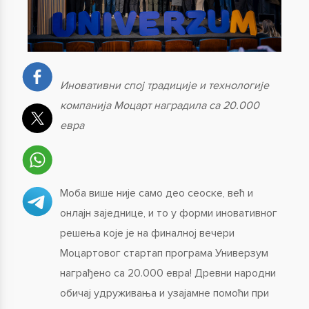
Иновативни спој традиције и технологије
компанија Моцарт наградила са 20.000
евра
Моба више није само део сеоске, већ и
онлајн заједнице, и то у форми иновативног
решења које је на финалној вечери
Моцартовог стартап програма Универзум
награђено са 20.000 евра! Древни народни
обичај удруживања и узајамне помоћи при