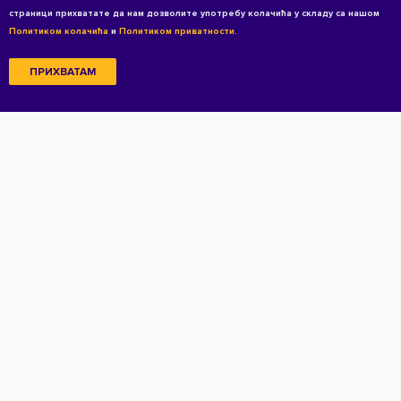
страници прихватате да нам дозволите употребу колачића у складу са нашом
Политиком колачића
и
Политиком приватности.
ПРИХВАТАМ
Copyright © 2026 All rights reserved
Услови коришћења
Политика приватности
Политика приватности за кандидате
Колачићи