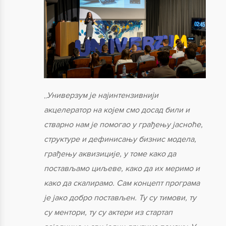
„
Универзум је најинтензивнији
акцелератор на којем смо досад били и
стварно нам је помогао у грађењу јасноће,
структуре и дефинисању бизнис модела,
грађењу аквизиције, у томе како да
постављамо циљеве, како да их меримо и
како да скалирамо. Сам концепт програма
је јако добро постављен. Ту су тимови, ту
су ментори, ту су актери из стартап