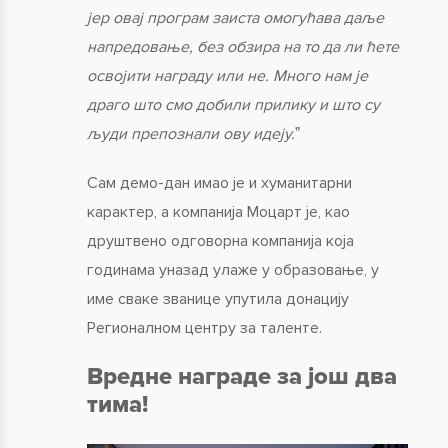
јер овај програм заиста омогућава даље
напредовање, без обзира на то да ли ћете
освојити награду или не. Много нам је
драго што смо добили прилику и што су
људи препознали ову идеју.
ˮ
Сам демо-дан имао је и хуманитарни
карактер, а компанија Моцарт је, као
друштвено одговорна компанија која
годинама уназад улаже у образовање, у
име сваке званице упутила донацију
Регионалном центру за таленте.
Вредне награде за још два
тима!