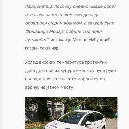
пацијената. У просеку дневно имамо десет
излазака на терен које смо до сада
обављали старим возилом, а захваљујући
Фондацији Моцарт добили смо нови
аутомобил
”, истакао је Миљан Мићуновић,
главни техничар.
Услед високих температура протеклих
дана доктори из Куцуре имали су пуне руке
посла, а многе пацијенте морали су да
збрину на јавном месту.