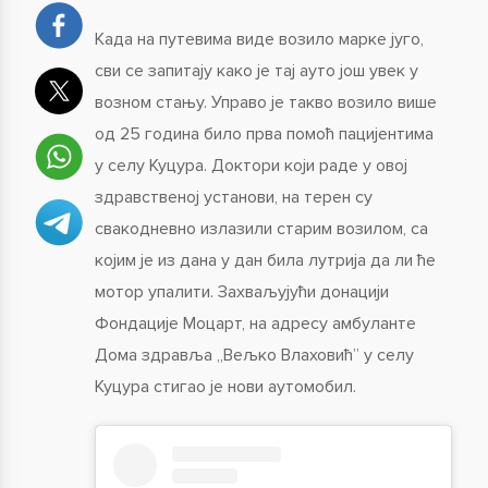
Када на путевима виде возило марке југо,
сви се запитају како је тај ауто још увек у
возном стању. Управо је такво возило више
од 25 година било прва помоћ пацијентима
у селу Куцура. Доктори који раде у овој
здравственој установи, на терен су
свакодневно излазили старим возилом, са
којим је из дана у дан била лутрија да ли ће
мотор упалити. Захваљујући донацији
Фондације Моцарт, на адресу амбуланте
Дома здравља „Вељко Влаховић” у селу
Куцура стигао је нови аутомобил.