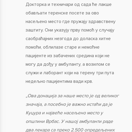
Докторка и техничари од сада ће лакше
обављати теренске посете за ово
насељено место где пружају здравствену
заштиту. Они указују прву помоћ у случају
саобраћајних незгода до доласка хитне
помоћи, облилазе старе и немоћне
пацијенте из забачених средина који не
могу да дођу у амбуланту, а возилом се
служи и лаборант који на терену три пута
недељно пацијентима вади крв.
„Ова донација за наше место је од великог
значаја, а посебно је важно истаћи да је
Куцура и највеће насељено место у
општини Врбас. У нашој амбуланти раде
два лекара са преко 2.500 опредељених