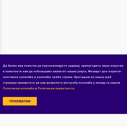
Да бисмо вам помогли да персонализујете садржај, прилагодите своје искуство
и помогнете нам да побољшамо квалитет наших услуга, Моззарт доо користи
сопствене колачиће и колачиће треће стране. Кретањем по нашој њеб
страници прихватате да нам дозволите употребу колачића у складу са нашом
Политиком колачића
и
Политиком приватности.
ПРИХВАТАМ
Copyright © 2026 All rights reserved
Услови коришћења