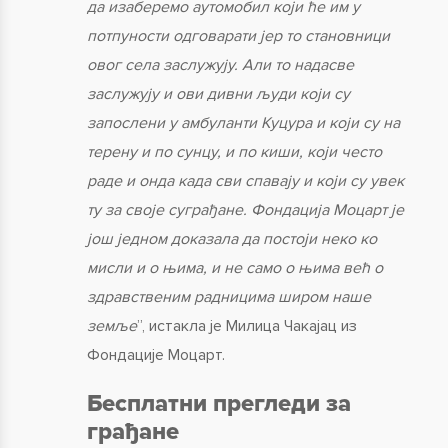
да изаберемо аутомобил који ће им у
потпуности одговарати јер то становници
овог села заслужују. Али то надасве
заслужују и ови дивни људи који су
запослени у амбуланти Куцура и који су на
терену и по сунцу, и по киши, који често
раде и онда када сви спавају и који су увек
ту за своје суграђане. Фондација Моцарт је
још једном доказала да постоји неко ко
мисли и о њима, и не само о њима већ о
здравственим радницима широм наше
земље
”, истакла је Милица Чакајац из
Фондације Моцарт.
Бесплатни прегледи за
грађане