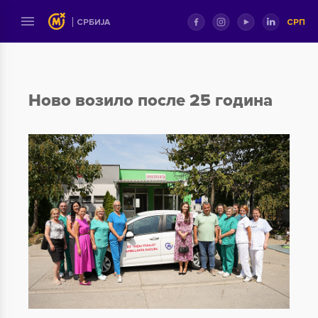
СРП
СРБИЈА
Ново возило после 25 година