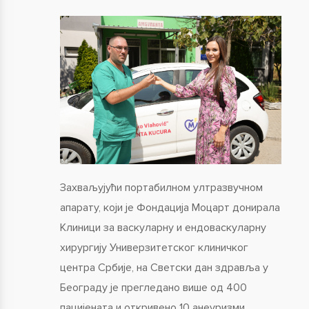
Захваљујући портабилном ултразвучном
апарату, који је Фондација Моцарт донирала
Клиници за васкуларну и ендоваскуларну
хирургију Универзитетског клиничког
центра Србије, на Светски дан здравља у
Београду је прегледано више од 400
пацијената и откривено 10 анеуризми