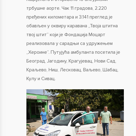
трбушне аорте. Чак 11 градова, 2.220
пређених километара и 3.141 преглед је
обављен у оквиру каравана „Твоја штитна
твој штит” који је Фондација Моцарт
реализовала у сарадњи са удружењем
„Хероине”. Путујућа амбуланта посетила је
Београд, Јагодину, Крагујевац, Нови Сад,
Краљево, Ниш, Лесковац, Ваљево, Шабац,
Кулу и Сивац.