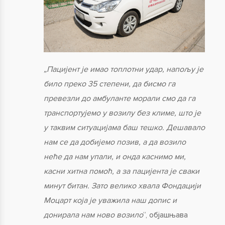
„Пацијент је имао топлотни удар, напољу је
било преко 35 степени, да бисмо га
превезли до амбуланте морали смо да га
транспортујемо у возилу без климе, што је
у таквим ситуацијама баш тешко. Дешавало
нам се да добијемо позив, а да возило
неће да нам упали, и онда каснимо ми,
касни хитна помоћ, а за пацијента је сваки
минут битан. Зато велико хвала Фондацији
Моцарт која је уважила наш допис и
донирала нам ново возило
”, објашњава