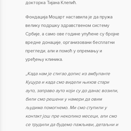
докторка Тијана Клепић.
Фондација Моцарт наставила је да пружа
велику подршку здравственом систему
Србије, а само ове године упућене су бројне
вредне донације, организовани бесплатни
прегледи, али и помоћ у опремању и
уређењу клиника.
„Када нам је стигао допис из амбуланте
Куцура и када смо видели њихов стари
ауто, заправо ауто који су до данас возили,
били смо решени у намери да овим
људима помогнемо. Ми смо ступили у
контакт још пре неколико месеци, али смо
се трудили да будемо пажљиви, детаљни и