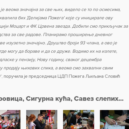
је веома значајна за све њих, видело се то по осмесима,
хвалила бих 'Делијама Пожега' које су иницирале ову
ацији Моцарт и ФК Црвена звезда. Добили смо прикључак за
редства за све радове. Планирамо проширење дневног
све изузетно значајно. Друштво броји 93 члана, а ово је
 где могу да бораве и да се друже. Водимо их на излете,
ласке у пензију, Нову годину, сваког децембра
у продају њихових слика, а веома смо захвални свим
и
“, поручила је председница ЦДП Пожега Љиљана Словић
овица, Сигурна кућа, Савез слепих...