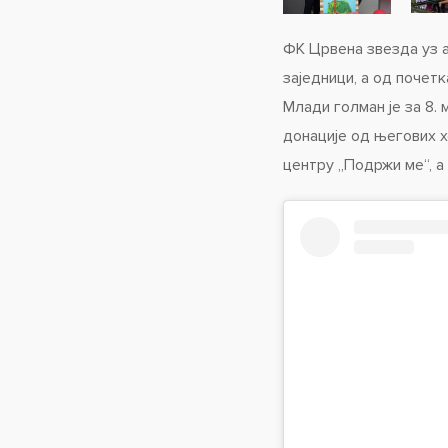
ФК Црвена звезда уз 
заједници, а од почет
Млади голман је за 8. 
донације од његових х
центру „Подржи ме“, а