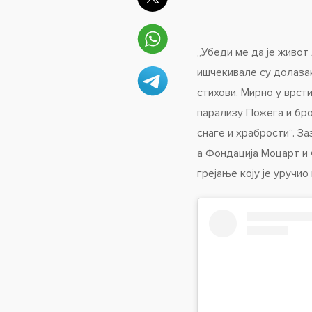
„Убеди ме да је живот
ишчекивале су долазак
стихови. Мирно у врст
парализу Пожега и бро
снаге и храбрости“. За
а Фондација Моцарт и 
грејање коју је уручи