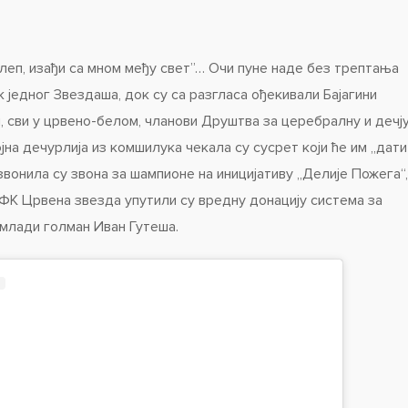
 леп, изађи са мном међу свет”… Очи пуне наде без трептања
 једног Звездаша, док су са разгласа ођекивали Бајагини
и, сви у црвено-белом, чланови Друштва за церебралну и дечј
јна дечурлија из комшилука чекала су сусрет који ће им „дати
звонила су звона за шампионе на иницијативу „Делије Пожега“,
ФК Црвена звезда упутили су вредну донацију система за
о млади голман Иван Гутеша.