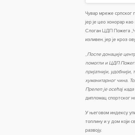
Чувар мреже српског п
јер је цео хонорар ка
Слоган ЦДП Пожега „Чо
изливен, јер је кроз о
„
После донације центр
помогли и ЦДП Пожега
пријатнији, удобнији,
хуманитарног чина. То
Прелеп је осећај када
дипломац спортског но
У његовом индексу упи
топлину и у дом који 
развоју.