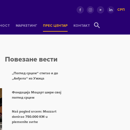
СРП
НОСТ
МАРКЕТИНГ
ПРЕС ЦЕНТАР
КОНТАКТ
Повезане вести
„Поглед срцем“ стигао и до
„Анђела“ из Ужица
Фондација Моцарт шири свој
поглед срцем
Naš pogled srcem: Mozzart
donirao 750.000 KM u
plemenite svrhe