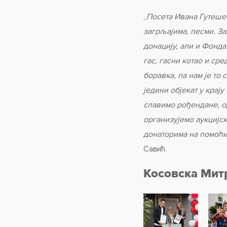
„
Посета Ивана Гутеше 
загрљајима, песми. За
донацију, али и Фонд
гас, гасни котао и с
боравка, па нам је то 
једини објекат у крају
славимо рођендане, од
организујемо аукцијск
донаторима на помоћ
Савић.
Косовска Митр