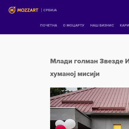
СРБИЈА
ПОЧЕТНА
О МОЦАРТУ
НАШ БИЗНИС
КАРИ
Млади голман Звезде И
хуманој мисији