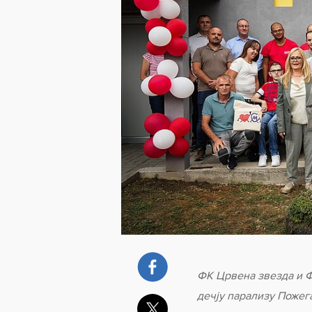
ФК Црвена звезда и Ф
дечју парализу Пожег