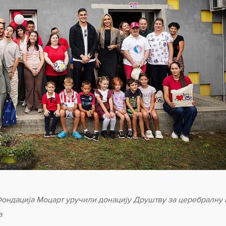
ондација Моцарт уручили донацију Друштву за церебралну 
а