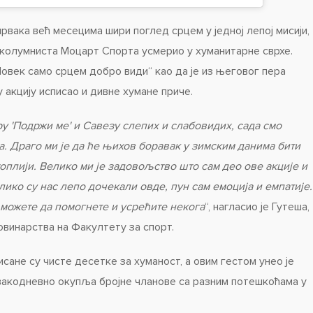
рвака већ месецима шири поглед срцем у једној лепој мисији,
о колумниста Моцарт Спорта усмерио у хуманитарне сврхе.
век само срцем добро види“ као да је из његовог пера
ву акцију исписао и дивне хумане приче.
у 'Подржи ме' и Савезу слепих и слабовидих, сада смо
. Драго ми је да ће њихов боравак у зимским данима бити
 топлији. Велико ми је задовољство што сам део ове акције и
лико су нас лепо дочекали овде, пун сам емоција и емпатије.
 можете да помогнете и усрећите некога
“, нагласио је Гутеша,
винарства на Факултету за спорт.
сане су чисте десетке за хуманост, а овим гестом унео је
свакодневно окупља бројне чланове са разним потешкоћама у