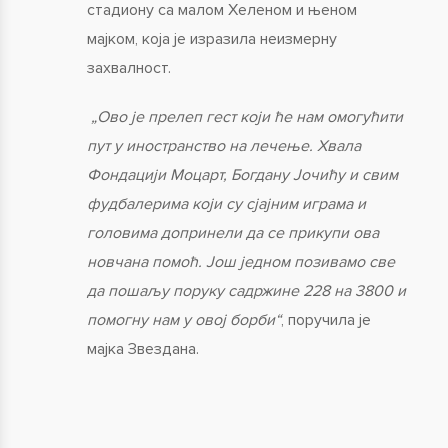
стадиону са малом Хеленом и њеном
мајком, која је изразила неизмерну
захвалност.
„Ово је прелеп гест који ће нам омогућити
пут у иностранство на лечење. Хвала
Фондацији Моцарт, Богдану Јочићу и свим
фудбалерима који су сјајним играма и
головима допринели да се прикупи ова
новчана помоћ. Још једном позивамо све
да пошаљу поруку садржине 228 на 3800 и
помогну нам у овој борби“
, поручила је
мајка Звездана.