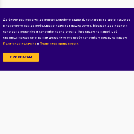
Да бисмо вам помогли да персонализујете садржај, прилагодите своје искуство
и помогнете нам да побољшамо квалитет наших услуга, Моззарт доо користи
сопствене колачиће и колачиће треће стране. Кретањем по нашој њеб
страници прихватате да нам дозволите употребу колачића у складу са нашом
Политиком колачића
и
Политиком приватности.
ПРИХВАТАМ
Copyright © 2026 All rights reserved
Услови коришћења
Политика приватности
Политика приватности за кандидате
Колачићи