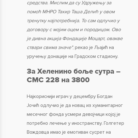
средства. Мислим да су Удружењу за
помоћ МНРО Тахир Таша Делић у овом
тренутку најпотребнија. То сам одлучио у
договору с мојим оцем и породицом. Ово
је дивна акција Фондације Моцарт, овакве
ствари свима значе"
, рекао је Љајић на
уручењу донације на Градском стадиону.
За Хеленино боље сутра –
СМС 228 на 3800
Најкориснији играч у децембру Богдан
Јочић одлучио је да новац из хуманитарног
месечног фонда усмери девојчици којој је
потребно лечење у иностранству. Голгетер
Вождовца имао је емотиван сусрет на