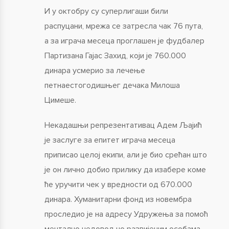
И у октобру су суперлигаши били
распуцани, мрежа се затресла чак 76 пута,
а за играча месеца проглашен је фудбалер
Партизана Гајас Захид, који је 760.000
динара усмерио за лечење
петнаестогодишњег дечака Милоша
Цимеше.
Некадашњи репрезентативац Адем Љајић
је заслуге за епитет играча месеца
приписао целој екипи, али је био срећан што
је он лично добио прилику да изабере коме
ће уручити чек у вредности од 670.000
динара. Хуманитарни фонд из новембра
проследио је на адресу Удружења за помоћ
ментално недовољно развијеним особама.