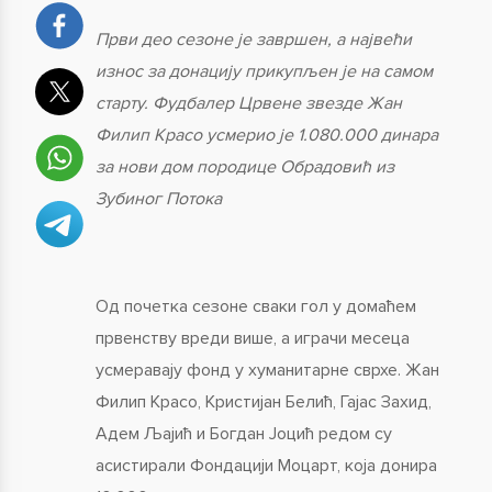
Први део сезоне је завршен, а највећи
износ за донацију прикупљен је на самом
старту. Фудбалер Црвене звезде Жан
Филип Красо усмерио је 1.080.000 динара
за нови дом породице Обрадовић из
Зубиног Потока
Од почетка сезоне сваки гол у домаћем
првенству вреди више, а играчи месеца
усмеравају фонд у хуманитарне сврхе. Жан
Филип Красо, Кристијан Белић, Гајас Захид,
Адем Љајић и Богдан Јоцић редом су
асистирали Фондацији Моцарт, која донира