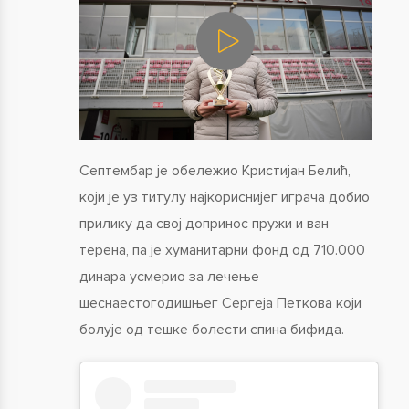
Септембар је обележио Кристијан Белић,
који је уз титулу најкориснијег играча добио
прилику да свој допринос пружи и ван
терена, па је хуманитарни фонд од 710.000
динара усмерио за лечење
шеснаестогодишњег Сергеја Петкова који
болује од тешке болести спина бифида.