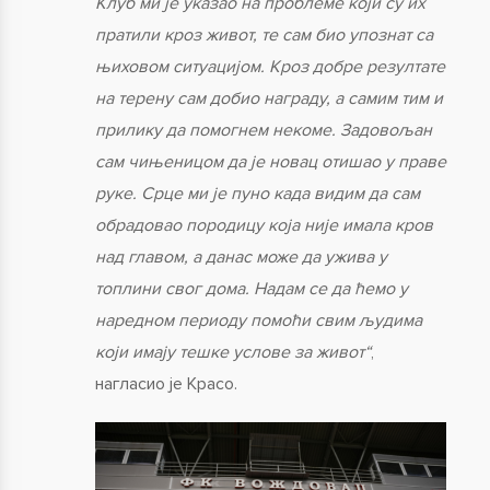
Клуб ми је указао на проблеме који су их
пратили кроз живот, те сам био упознат са
њиховом ситуацијом. Кроз добре резултате
на терену сам добио награду, а самим тим и
прилику да помогнем некоме. Задовољан
сам чињеницом да је новац отишао у праве
руке. Срце ми је пуно када видим да сам
обрадовао породицу која није имала кров
над главом, а данас може да ужива у
топлини свог дома. Надам се да ћемо у
наредном периоду помоћи свим људима
који имају тешке услове за живот“
,
нагласио је Красо.