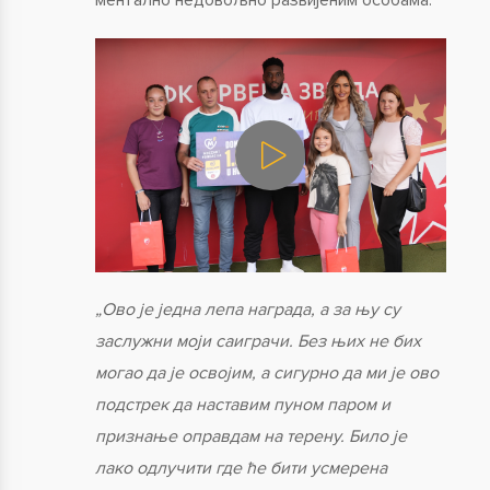
„Ово је једна лепа награда, а за њу су
заслужни моји саиграчи. Без њих не бих
могао да је освојим, а сигурно да ми је ово
подстрек да наставим пуном паром и
признање оправдам на терену. Било је
лако одлучити где ће бити усмерена