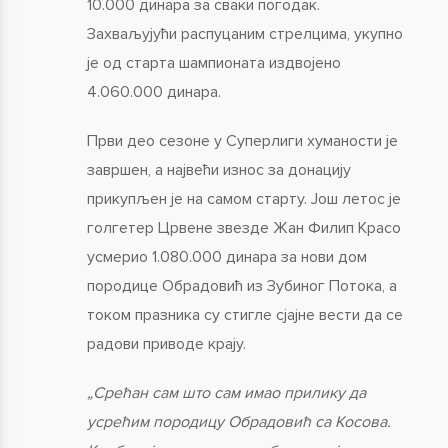
10.000 динара за сваки погодак.
Захваљујући распуцаним стрелцима, укупно
је од старта шампионата издвојено
4.060.000 динара.
Први део сезоне у Суперлиги хуманости је
завршен, а највећи износ за донацију
прикупљен је на самом старту. Још летос је
голгетер Црвене звезде Жан Филип Красо
усмерио 1.080.000 динара за нови дом
породице Обрадовић из Зубиног Потока, а
током празника су стигле сјајне вести да се
радови приводе крају.
„Срећан сам што сам имао прилику да
усрећим породицу Обрадовић са Косова.