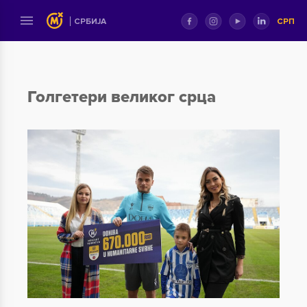
СРП
СРБИЈА
Голгетери великог срца