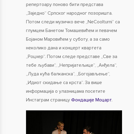
репертоару поново бити представа
„Заједно“ Српског народног позоришта.
Потом следи музичко вече „NeCoolturni“ са
глумцем Банетом Томашевићем и певачем
Бојаном Маровићем у суботу, а за само
неколико дана и концерт квартета
„Роцхер“. Потом следе представе „Све за
тебе љубави“, „Непријатељице“, „Анђела“,
„Луда кућа балканска“, „Богојављење“,
„Идиот скидање са крста“. За више
информација о улазницама посетите
Инстаграм страницу
Фондације Моцарт
.