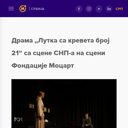
СРП
СРБИЈА
Драма „Лутка са кревета број
21“ са сцене СНП-а на сцени
Фондације Моцарт