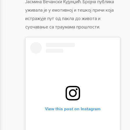
Јасмина Вечански Кујунџић. Бројна публика
уживала је у емотивној и тешкој причи која
истражује пут од пакла до живота и
суочавање са траумама прошлости.
View this post on Instagram