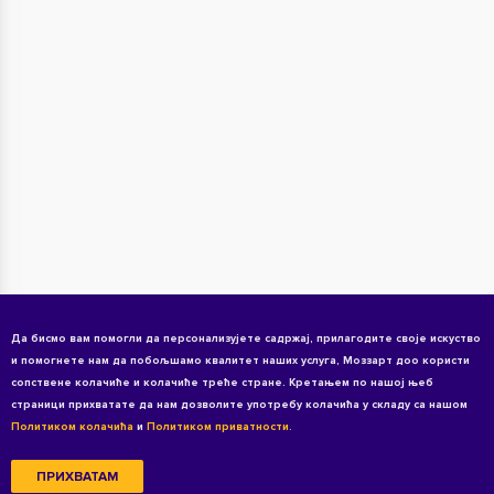
Да бисмо вам помогли да персонализујете садржај, прилагодите своје искуство
и помогнете нам да побољшамо квалитет наших услуга, Моззарт доо користи
сопствене колачиће и колачиће треће стране. Кретањем по нашој њеб
страници прихватате да нам дозволите употребу колачића у складу са нашом
Политиком колачића
и
Политиком приватности.
ПРИХВАТАМ