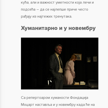
кућа, али и важност уметности која лечи и
подсећа – да се најлепше приче често
рађају из најтежих тренутака.
Хуманитарно и у новембру
Са репертоаром хуманости Фондација
Моцарт наставља и у новембру када ће на