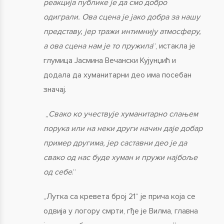
реакција публике је да смо добро
одиграли. Ова сцена је јако добра за нашу
представу, јер тражи интимнију атмосферу,
а ова сцена нам је то пружила
“, истакла је
глумица Јасмина Вечански Кујунџић и
додала да хуманитарни део има посебан
значај.
„
Свако ко учествује хуманитарно слањем
порука или на неки други начин даје добар
пример другима, јер саставни део је да
свако од нас буде хуман и пружи најбоље
од себе
.“
„Лутка са кревета број 21“ је прича која се
одвија у логору смрти, гђе је Вилма, главна