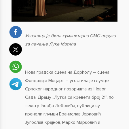
Улазница је била хуманитарна СМС порука
за лечење Луке Матића
Нова градска сцена на Дорћолу – сцена
Фондације Моцарт – угостила је глумце
Српског народног позоришта из Новог
Сада. Драму „Лутка са кревета број 21”, по
тексту Ђорђа Лебовића, публици су
пренели глумци Бранислав Јерковић,
Југослав Крајнов, Марко Марковић и