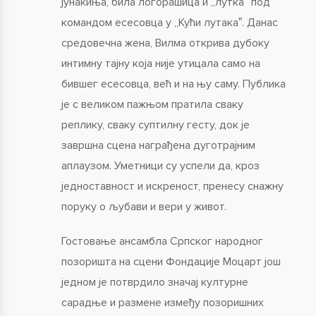
јунакиња, била логорашица и „лутка” под
командом есесовца у „Кући лутакаˮ. Данас
средовечна жена, Вилма открива дубоку
интимну тајну која није утицала само на
бившег есесовца, већ и на њу саму. Публика
је с великом пажњом пратила сваку
реплику, сваку суптилну гесту, док је
завршна сцена награђена дуготрајним
аплаузом. Уметници су успели да, кроз
једноставност и искреност, пренесу снажну
поруку о љубави и вери у живот.
Гостовање ансамбла Српског народног
позоришта на сцени Фондације Моцарт још
једном је потврдило значај културне
сарадње и размене између позоришних