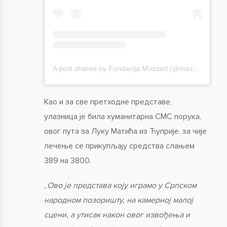
A post shared by Fondacija Mozzart (@mozzartfondacija)
Као и за све претходне представе,
улазница је била хуманитарна СМС порука,
овог пута за Луку Матића из Ћуприје, за чије
лечење се прикупљају средства слањем
389 на 3800.
„
Ово је представа коју играмо у Српском
народном позоришту, на камерној малој
сцени, а утисак након овог извођења и