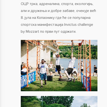
ОЦР трка, адреналина, спорта, екологијњ,
али и дружења и добре забаве, очекује већ
8. јула на Копаонику где ће се популарна
спортска манифестација Invictus challenge
by Mozzart по први пут одржати.