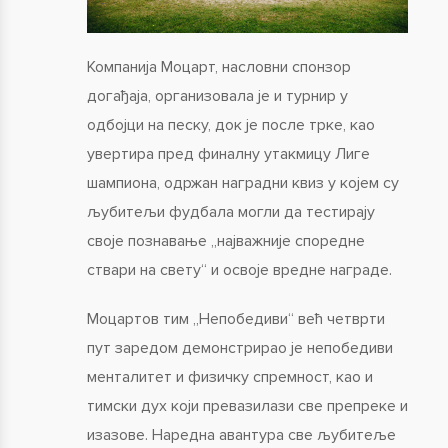
Компанија Моцарт, насловни спонзор
догађаја, организовала је и турнир у
одбојци на песку, док је после трке, као
увертира пред финалну утакмицу Лиге
шампиона, одржан наградни квиз у којем су
љубитељи фудбала могли да тестирају
своје познавање „најважније споредне
ствари на свету“ и освоје вредне награде.
Моцартов тим „Непобедиви“ већ четврти
пут заредом демонстрирао је непобедиви
менталитет и физичку спремност, као и
тимски дух који превазилази све препреке и
изазове. Наредна авантура све љубитеље