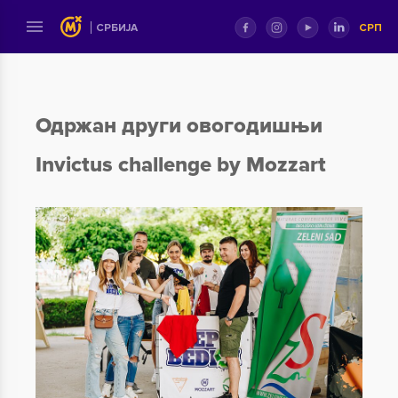
СРП
СРБИЈА
Одржан други овогодишњи
Invictus challenge by Mozzart