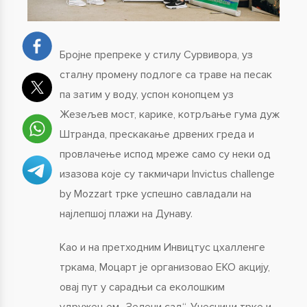
Бројне препреке у стилу Сурвивора, уз
сталну промену подлоге са траве на песак
па затим у воду, успон конопцем уз
Жезељев мост, карике, котрљање гума дуж
Штранда, прескакање дрвених греда и
провлачење испод мреже само су неки од
изазова које су такмичари Invictus challenge
by Mozzart трке успешно савладали на
најлепшој плажи на Дунаву.
Као и на претходним Инвицтус цхалленге
тркама, Моцарт је организовао ЕКО акцију,
овај пут у сарадњи са еколошким
удружењем „Зелени сад“. Учесници трке и