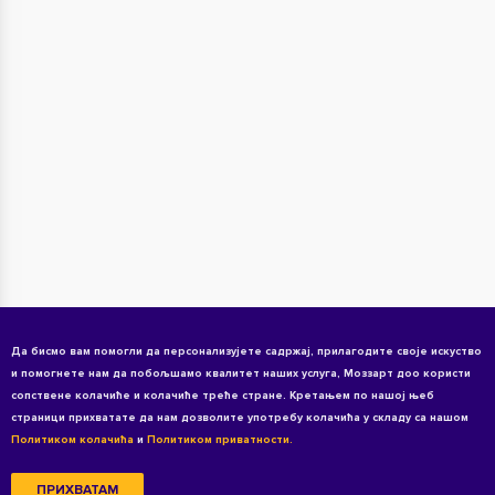
Да бисмо вам помогли да персонализујете садржај, прилагодите своје искуство
и помогнете нам да побољшамо квалитет наших услуга, Моззарт доо користи
сопствене колачиће и колачиће треће стране. Кретањем по нашој њеб
страници прихватате да нам дозволите употребу колачића у складу са нашом
Политиком колачића
и
Политиком приватности.
ПРИХВАТАМ