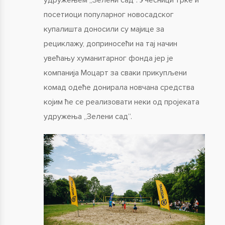
посетиоци популарног новосадског
купалишта доносили су мајице за
рециклажу, доприносећи на тај начин
увећању хуманитарног фонда јер је
компанија Моцарт за сваки прикупљени
комад одеће донирала новчана средства
којим ће се реализовати неки од пројеката
удружења „Зелени сад“.